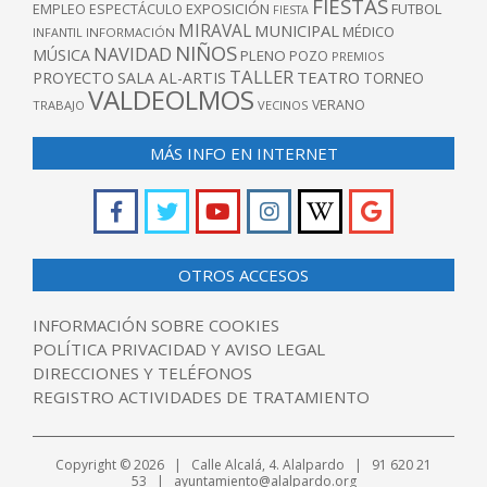
FIESTAS
EXPOSICIÓN
FUTBOL
EMPLEO
ESPECTÁCULO
FIESTA
MIRAVAL
MUNICIPAL
MÉDICO
INFANTIL
INFORMACIÓN
NIÑOS
NAVIDAD
MÚSICA
PLENO
POZO
PREMIOS
TALLER
TEATRO
PROYECTO
SALA AL-ARTIS
TORNEO
VALDEOLMOS
VERANO
TRABAJO
VECINOS
MÁS INFO EN INTERNET
OTROS ACCESOS
INFORMACIÓN SOBRE COOKIES
POLÍTICA PRIVACIDAD Y AVISO LEGAL
DIRECCIONES Y TELÉFONOS
REGISTRO ACTIVIDADES DE TRATAMIENTO
Copyright © 2026 | Calle Alcalá, 4. Alalpardo | 91 620 21
53 | ayuntamiento@alalpardo.org