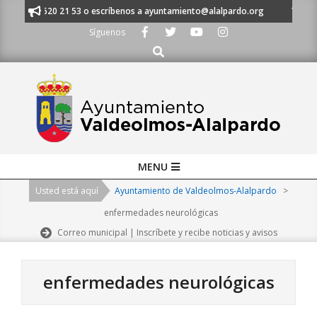
Skip
 al 91 620 21 53 o escríbenos a ayuntamiento@alalpardo.org
TE ESCUC
to
Síguenos
content
Buscar
Primary
MENU
Navigation
Usted está aquí
Ayuntamiento de Valdeolmos-Alalpardo
>
Menu
enfermedades neurológicas
Correo municipal | Inscríbete y recibe noticias y avisos
enfermedades neurológicas