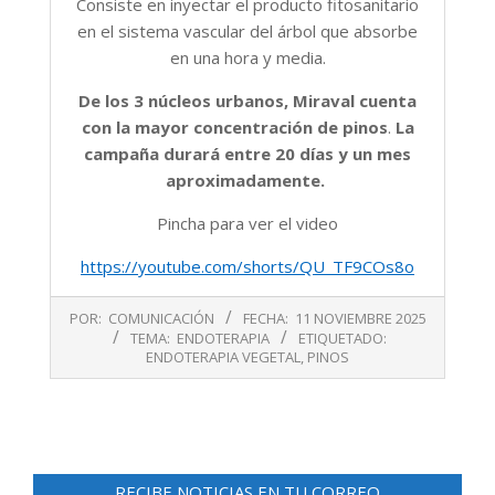
Consiste en inyectar el producto fitosanitario
en el sistema vascular del árbol que absorbe
en una hora y media.
De los 3 núcleos urbanos, Miraval cuenta
con la mayor concentración de pinos
.
La
campaña durará entre 20 días y un mes
aproximadamente.
Pincha para ver el video
https://youtube.com/shorts/QU_TF9COs8o
2025-
POR:
COMUNICACIÓN
FECHA:
11 NOVIEMBRE 2025
11-
TEMA:
ENDOTERAPIA
ETIQUETADO:
11
ENDOTERAPIA VEGETAL
,
PINOS
RECIBE NOTICIAS EN TU CORREO