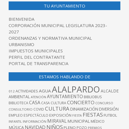
TU AYUNTAMIENTO
BIENVENIDA
CORPORACIÓN MUNICIPAL LEGISLATURA 2023-
2027
ORDENANZAS Y NORMATIVA MUNICIPAL
URBANISMO
IMPUESTOS MUNICIPALES
PERFIL DEL CONTRATANTE
PORTAL DE TRANSPARENCIA
ESTAMOS HABLANDO DE
ALALPARDO
AGUA
ALCALDE
ACTIVIDADES
012
AYUNTAMIENTO
AMBIENTAL
BIBLIOBUS
ATENCIÓN
CONCIERTO
CASA
BIBLIOTECA
CASA CULTURA
CONCURSO
CULTURA
DINAMIZACIÓN
DIVERSIÓN
COVID
CONSULTORIO
FIESTAS
EXPOSICIÓN
FUTBOL
EMPLEO
ESPECTÁCULO
FIESTA
MIRAVAL
MUNICIPAL
MÉDICO
INFANTIL
INFORMACIÓN
NIÑOS
NAVIDAD
MÚSICA
PLENO
POZO
PREMIOS