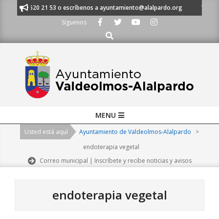
Skip
 al 91 620 21 53 o escríbenos a ayuntamiento@alalpardo.org
TE ESCUC
to
Síguenos
content
Buscar
Primary
MENU
Navigation
Usted está aquí
Ayuntamiento de Valdeolmos-Alalpardo
>
Menu
endoterapia vegetal
Correo municipal | Inscríbete y recibe noticias y avisos
endoterapia vegetal