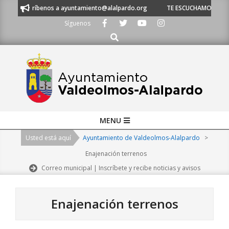
Skip
1 53 o escríbenos a ayuntamiento@alalpardo.org
TE ESCUCHAMOS - Lláma
to
Síguenos
content
Buscar
Primary
MENU
Navigation
Usted está aquí
Ayuntamiento de Valdeolmos-Alalpardo
>
Menu
Enajenación terrenos
Correo municipal | Inscríbete y recibe noticias y avisos
Enajenación terrenos