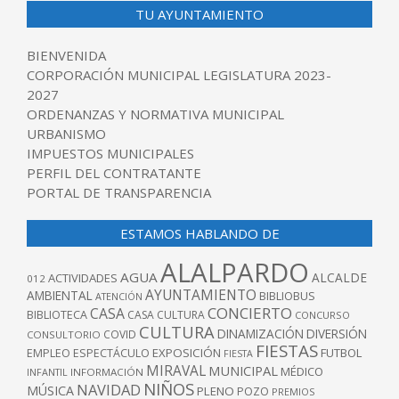
TU AYUNTAMIENTO
BIENVENIDA
CORPORACIÓN MUNICIPAL LEGISLATURA 2023-
2027
ORDENANZAS Y NORMATIVA MUNICIPAL
URBANISMO
IMPUESTOS MUNICIPALES
PERFIL DEL CONTRATANTE
PORTAL DE TRANSPARENCIA
ESTAMOS HABLANDO DE
ALALPARDO
AGUA
ALCALDE
ACTIVIDADES
012
AYUNTAMIENTO
AMBIENTAL
BIBLIOBUS
ATENCIÓN
CONCIERTO
CASA
BIBLIOTECA
CASA CULTURA
CONCURSO
CULTURA
DINAMIZACIÓN
DIVERSIÓN
COVID
CONSULTORIO
FIESTAS
EXPOSICIÓN
FUTBOL
EMPLEO
ESPECTÁCULO
FIESTA
MIRAVAL
MUNICIPAL
MÉDICO
INFANTIL
INFORMACIÓN
NIÑOS
NAVIDAD
MÚSICA
PLENO
POZO
PREMIOS