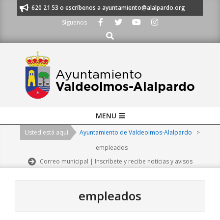
Skip
os al 91 620 21 53 o escríbenos a ayuntamiento@alalpardo.org
TE ESCU
to
Síguenos
content
Buscar
Primary
MENU
Navigation
Usted está aquí
Ayuntamiento de Valdeolmos-Alalpardo
>
Menu
empleados
Correo municipal | Inscríbete y recibe noticias y avisos
empleados