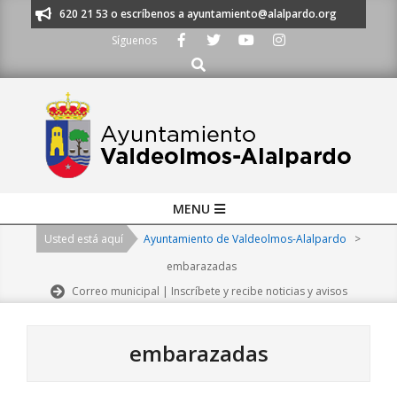
Skip
s al 91 620 21 53 o escríbenos a ayuntamiento@alalpardo.org
TE ESCU
to
Síguenos
content
Buscar
Primary
MENU
Navigation
Usted está aquí
Ayuntamiento de Valdeolmos-Alalpardo
>
Menu
embarazadas
Correo municipal | Inscríbete y recibe noticias y avisos
embarazadas