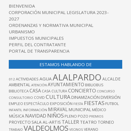
BIENVENIDA
CORPORACIÓN MUNICIPAL LEGISLATURA 2023-
2027
ORDENANZAS Y NORMATIVA MUNICIPAL
URBANISMO
IMPUESTOS MUNICIPALES
PERFIL DEL CONTRATANTE
PORTAL DE TRANSPARENCIA
ESTAMOS HABLANDO DE
ALALPARDO
AGUA
ALCALDE
ACTIVIDADES
012
AYUNTAMIENTO
AMBIENTAL
BIBLIOBUS
ATENCIÓN
CONCIERTO
CASA
BIBLIOTECA
CASA CULTURA
CONCURSO
CULTURA
DINAMIZACIÓN
DIVERSIÓN
COVID
CONSULTORIO
FIESTAS
EXPOSICIÓN
FUTBOL
EMPLEO
ESPECTÁCULO
FIESTA
MIRAVAL
MUNICIPAL
MÉDICO
INFANTIL
INFORMACIÓN
NIÑOS
NAVIDAD
MÚSICA
PLENO
POZO
PREMIOS
TALLER
TEATRO
PROYECTO
SALA AL-ARTIS
TORNEO
VALDEOLMOS
VERANO
TRABAJO
VECINOS