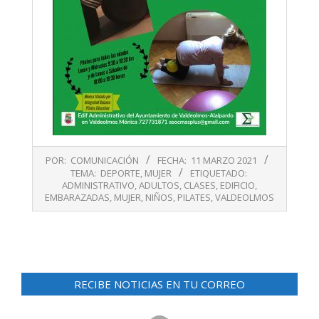
2021-
POR:
COMUNICACIÓN
FECHA:
11 MARZO 2021
03-
TEMA:
DEPORTE
,
MUJER
ETIQUETADO:
11
ADMINISTRATIVO
,
ADULTOS
,
CLASES
,
EDIFICIO
,
EMBARAZADAS
,
MUJER
,
NIÑOS
,
PILATES
,
VALDEOLMOS
RECIBE NOTICIAS EN TU CORREO