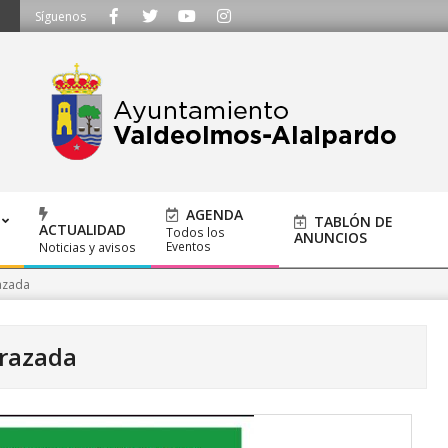
TE ESCUCHAMOS - Llámanos al 91 620 21 53 o escríbenos a ayuntamiento@al
Síguenos
AGENDA
TABLÓN DE
ACTUALIDAD
Todos los
ANUNCIOS
Eventos
Noticias y avisos
azada
razada