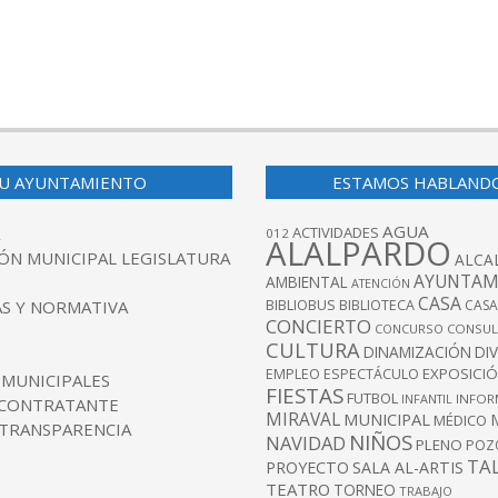
U AYUNTAMIENTO
ESTAMOS HABLAND
AGUA
ACTIVIDADES
012
ALALPARDO
ÓN MUNICIPAL LEGISLATURA
ALCA
AYUNTAM
AMBIENTAL
ATENCIÓN
CASA
BIBLIOBUS
S Y NORMATIVA
BIBLIOTECA
CASA
CONCIERTO
CONCURSO
CONSUL
CULTURA
DINAMIZACIÓN
DI
EXPOSICI
EMPLEO
ESPECTÁCULO
 MUNICIPALES
FIESTAS
FUTBOL
INFANTIL
INFOR
 CONTRATANTE
MIRAVAL
MUNICIPAL
MÉDICO
 TRANSPARENCIA
NIÑOS
NAVIDAD
PLENO
POZ
TA
PROYECTO
SALA AL-ARTIS
TEATRO
TORNEO
TRABAJO