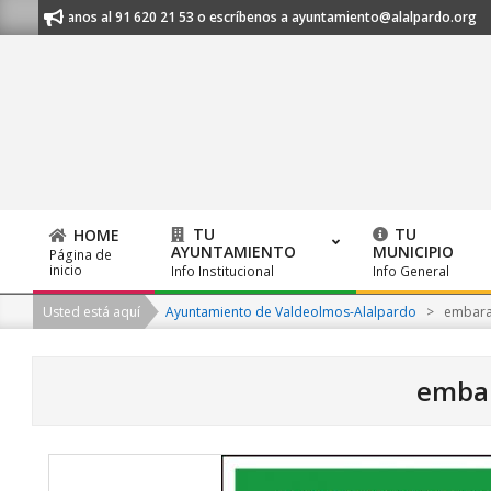
Skip
- Llámanos al 91 620 21 53 o escríbenos a ayuntamiento@alalpardo.org
to
content
TU
TU
HOME
AYUNTAMIENTO
MUNICIPIO
Página de
Primary
inicio
Info Institucional
Info General
Navigation
Usted está aquí
Ayuntamiento de Valdeolmos-Alalpardo
>
embar
Menu
emba