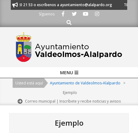
Skip
 al 91 620 21 53 o escríbenos a ayuntamiento@alalpardo.org
TE ESCUC
to
Síguenos
content
Buscar
Primary
MENU
Navigation
Usted está aquí
Ayuntamiento de Valdeolmos-Alalpardo
>
Menu
Ejemplo
Correo municipal | Inscríbete y recibe noticias y avisos
Ejemplo