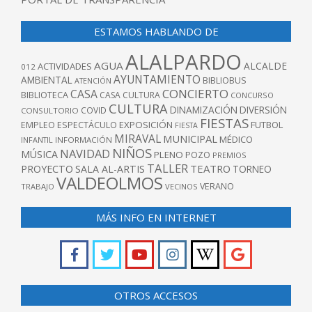
ESTAMOS HABLANDO DE
ALALPARDO
AGUA
ALCALDE
ACTIVIDADES
012
AYUNTAMIENTO
AMBIENTAL
BIBLIOBUS
ATENCIÓN
CONCIERTO
CASA
BIBLIOTECA
CASA CULTURA
CONCURSO
CULTURA
DINAMIZACIÓN
DIVERSIÓN
COVID
CONSULTORIO
FIESTAS
EXPOSICIÓN
FUTBOL
EMPLEO
ESPECTÁCULO
FIESTA
MIRAVAL
MUNICIPAL
MÉDICO
INFANTIL
INFORMACIÓN
NIÑOS
NAVIDAD
MÚSICA
PLENO
POZO
PREMIOS
TALLER
TEATRO
PROYECTO
SALA AL-ARTIS
TORNEO
VALDEOLMOS
VERANO
TRABAJO
VECINOS
MÁS INFO EN INTERNET
OTROS ACCESOS