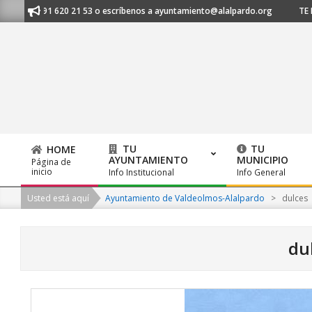
Skip
os al 91 620 21 53 o escríbenos a ayuntamiento@alalpardo.org
TE ESCU
to
content
TU
TU
HOME
AYUNTAMIENTO
MUNICIPIO
Página de
Primary
inicio
Info Institucional
Info General
Navigation
Usted está aquí
Ayuntamiento de Valdeolmos-Alalpardo
>
dulces
Menu
du