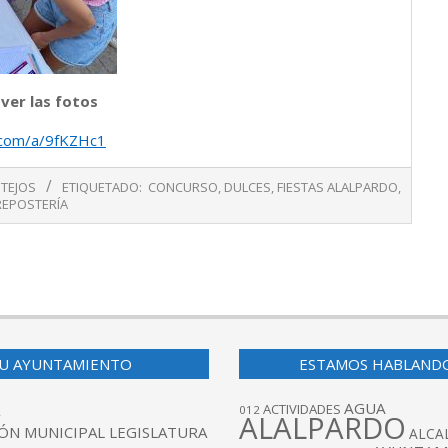
 ver las fotos
r.com/a/9fKZHc1
STEJOS
ETIQUETADO:
CONCURSO
,
DULCES
,
FIESTAS ALALPARDO
,
REPOSTERÍA
U AYUNTAMIENTO
ESTAMOS HABLAND
AGUA
ACTIVIDADES
012
ALALPARDO
ÓN MUNICIPAL LEGISLATURA
ALCA