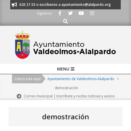
Skip
s al 91 620 21 53 o escríbenos a ayuntamiento@alalpardo.org
TE ESCU
to
Síguenos
content
Buscar
Primary
MENU
Navigation
Usted está aquí
Ayuntamiento de Valdeolmos-Alalpardo
>
Menu
demostración
Correo municipal | Inscríbete y recibe noticias y avisos
demostración