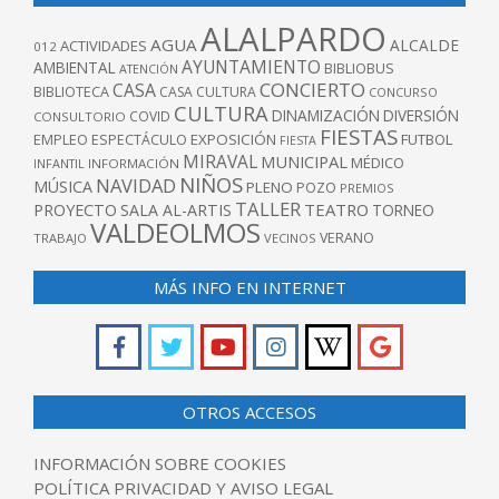
ALALPARDO
AGUA
ALCALDE
ACTIVIDADES
012
AYUNTAMIENTO
AMBIENTAL
BIBLIOBUS
ATENCIÓN
CONCIERTO
CASA
BIBLIOTECA
CASA CULTURA
CONCURSO
CULTURA
DINAMIZACIÓN
DIVERSIÓN
COVID
CONSULTORIO
FIESTAS
EXPOSICIÓN
FUTBOL
EMPLEO
ESPECTÁCULO
FIESTA
MIRAVAL
MUNICIPAL
MÉDICO
INFANTIL
INFORMACIÓN
NIÑOS
NAVIDAD
MÚSICA
PLENO
POZO
PREMIOS
TALLER
TEATRO
PROYECTO
SALA AL-ARTIS
TORNEO
VALDEOLMOS
VERANO
TRABAJO
VECINOS
MÁS INFO EN INTERNET
OTROS ACCESOS
INFORMACIÓN SOBRE COOKIES
POLÍTICA PRIVACIDAD Y AVISO LEGAL