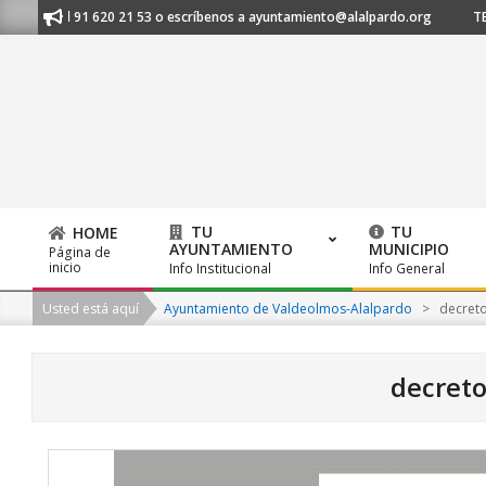
Skip
anos al 91 620 21 53 o escríbenos a ayuntamiento@alalpardo.org
TE E
to
content
TU
TU
HOME
AYUNTAMIENTO
MUNICIPIO
Página de
Primary
inicio
Info Institucional
Info General
Navigation
Usted está aquí
Ayuntamiento de Valdeolmos-Alalpardo
>
decreto
Menu
decreto