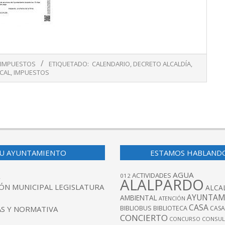
IMPUESTOS
ETIQUETADO:
CALENDARIO
,
DECRETO ALCALDÍA
,
SCAL
,
IMPUESTOS
U AYUNTAMIENTO
ESTAMOS HABLAND
AGUA
ACTIVIDADES
012
ALALPARDO
ÓN MUNICIPAL LEGISLATURA
ALCA
AYUNTAM
AMBIENTAL
ATENCIÓN
CASA
BIBLIOBUS
S Y NORMATIVA
BIBLIOTECA
CASA
CONCIERTO
CONCURSO
CONSUL