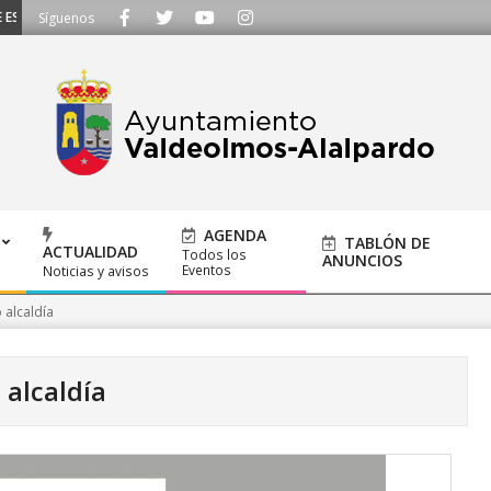
SCUCHAMOS - Llámanos al 91 620 21 53 o escríbenos a ayuntamiento@alalpard
Síguenos
AGENDA
TABLÓN DE
ACTUALIDAD
Todos los
ANUNCIOS
Eventos
Noticias y avisos
 alcaldía
 alcaldía