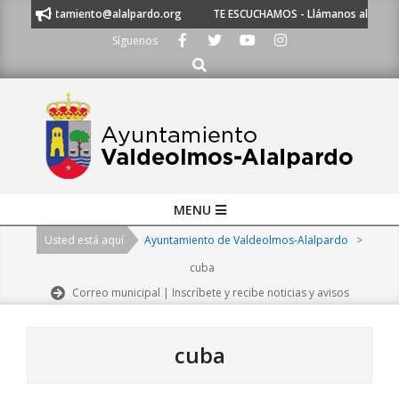
Skip
s a ayuntamiento@alalpardo.org
TE ESCUCHAMOS - Llámanos al 91 620 2
to
Síguenos
content
Buscar
Primary
MENU
Navigation
Usted está aquí
Ayuntamiento de Valdeolmos-Alalpardo
>
Menu
cuba
Correo municipal | Inscríbete y recibe noticias y avisos
cuba