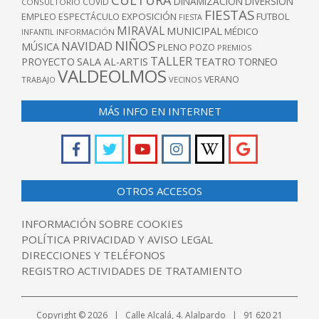
DINAMIZACIÓN
DIVERSIÓN
COVID
CONSULTORIO
FIESTAS
EXPOSICIÓN
FUTBOL
EMPLEO
ESPECTÁCULO
FIESTA
MIRAVAL
MUNICIPAL
MÉDICO
INFANTIL
INFORMACIÓN
NIÑOS
NAVIDAD
MÚSICA
PLENO
POZO
PREMIOS
TALLER
TEATRO
PROYECTO
SALA AL-ARTIS
TORNEO
VALDEOLMOS
VERANO
TRABAJO
VECINOS
MÁS INFO EN INTERNET
OTROS ACCESOS
INFORMACIÓN SOBRE COOKIES
POLÍTICA PRIVACIDAD Y AVISO LEGAL
DIRECCIONES Y TELÉFONOS
REGISTRO ACTIVIDADES DE TRATAMIENTO
Copyright © 2026 | Calle Alcalá, 4. Alalpardo | 91 620 21