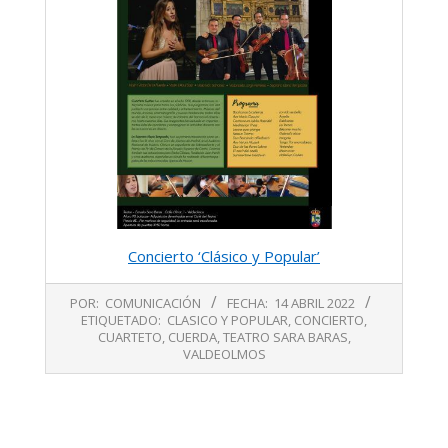
Concierto ‘Clásico y Popular’
2022-
POR:
COMUNICACIÓN
FECHA:
14 ABRIL 2022
04-
ETIQUETADO:
CLASICO Y POPULAR
,
CONCIERTO
,
14
CUARTETO
,
CUERDA
,
TEATRO SARA BARAS
,
VALDEOLMOS