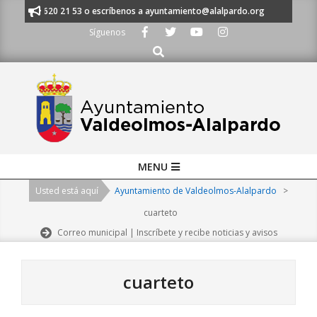
Skip
 al 91 620 21 53 o escríbenos a ayuntamiento@alalpardo.org
TE ESCUC
to
Síguenos
content
Buscar
Primary
MENU
Navigation
Usted está aquí
Ayuntamiento de Valdeolmos-Alalpardo
>
Menu
cuarteto
Correo municipal | Inscríbete y recibe noticias y avisos
cuarteto