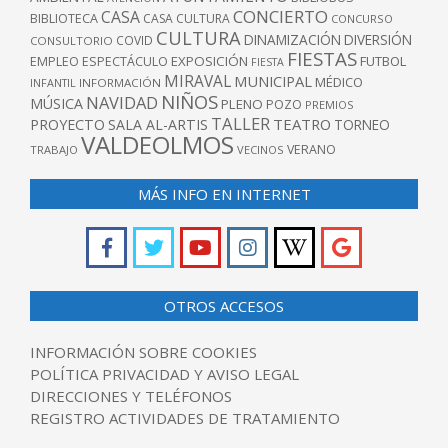
CONCIERTO
CASA
BIBLIOTECA
CASA CULTURA
CONCURSO
CULTURA
DINAMIZACIÓN
DIVERSIÓN
COVID
CONSULTORIO
FIESTAS
EXPOSICIÓN
FUTBOL
EMPLEO
ESPECTÁCULO
FIESTA
MIRAVAL
MUNICIPAL
MÉDICO
INFANTIL
INFORMACIÓN
NIÑOS
NAVIDAD
MÚSICA
PLENO
POZO
PREMIOS
TALLER
TEATRO
PROYECTO
SALA AL-ARTIS
TORNEO
VALDEOLMOS
VERANO
TRABAJO
VECINOS
MÁS INFO EN INTERNET
OTROS ACCESOS
INFORMACIÓN SOBRE COOKIES
POLÍTICA PRIVACIDAD Y AVISO LEGAL
DIRECCIONES Y TELÉFONOS
REGISTRO ACTIVIDADES DE TRATAMIENTO