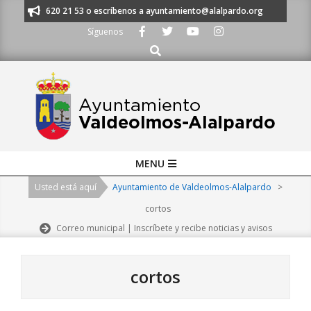
Skip
os al 91 620 21 53 o escríbenos a ayuntamiento@alalpardo.org
TE ESCU
to
Síguenos
content
Buscar
Primary
MENU
Navigation
Usted está aquí
Ayuntamiento de Valdeolmos-Alalpardo
>
Menu
cortos
Correo municipal | Inscríbete y recibe noticias y avisos
cortos