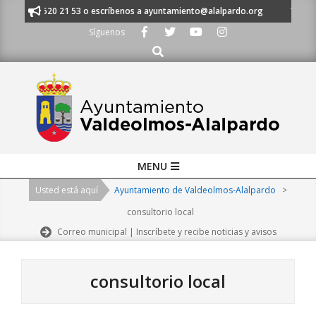
Skip
 al 91 620 21 53 o escríbenos a ayuntamiento@alalpardo.org
TE ESCUC
to
Síguenos
content
Buscar
Primary
MENU
Navigation
Usted está aquí
Ayuntamiento de Valdeolmos-Alalpardo
>
Menu
consultorio local
Correo municipal | Inscríbete y recibe noticias y avisos
consultorio local