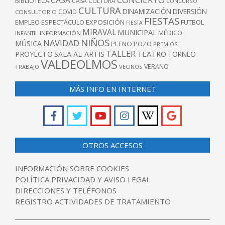
CASA
BIBLIOTECA
CASA CULTURA
CONCURSO
CULTURA
DINAMIZACIÓN
DIVERSIÓN
COVID
CONSULTORIO
FIESTAS
EXPOSICIÓN
FUTBOL
EMPLEO
ESPECTÁCULO
FIESTA
MIRAVAL
MUNICIPAL
MÉDICO
INFANTIL
INFORMACIÓN
NIÑOS
NAVIDAD
MÚSICA
PLENO
POZO
PREMIOS
TALLER
TEATRO
PROYECTO
SALA AL-ARTIS
TORNEO
VALDEOLMOS
VERANO
TRABAJO
VECINOS
MÁS INFO EN INTERNET
OTROS ACCESOS
INFORMACIÓN SOBRE COOKIES
POLÍTICA PRIVACIDAD Y AVISO LEGAL
DIRECCIONES Y TELÉFONOS
REGISTRO ACTIVIDADES DE TRATAMIENTO