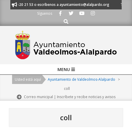
Skip
 al 91 620 21 53 o escríbenos a ayuntamiento@alalpardo.org
TE ESCUC
to
Síguenos
content
Buscar
Primary
MENU
Navigation
Usted está aquí
Ayuntamiento de Valdeolmos-Alalpardo
>
Menu
coll
Correo municipal | Inscríbete y recibe noticias y avisos
coll