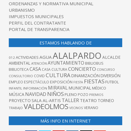
ORDENANZAS Y NORMATIVA MUNICIPAL
URBANISMO
IMPUESTOS MUNICIPALES
PERFIL DEL CONTRATANTE
PORTAL DE TRANSPARENCIA
ESTAMOS HABLANDO DE
ALALPARDO
AGUA
ALCALDE
ACTIVIDADES
012
AYUNTAMIENTO
AMBIENTAL
BIBLIOBUS
ATENCIÓN
CONCIERTO
CASA
BIBLIOTECA
CASA CULTURA
CONCURSO
CULTURA
DINAMIZACIÓN
DIVERSIÓN
COVID
CONSULTORIO
FIESTAS
EXPOSICIÓN
FUTBOL
EMPLEO
ESPECTÁCULO
FIESTA
MIRAVAL
MUNICIPAL
MÉDICO
INFANTIL
INFORMACIÓN
NIÑOS
NAVIDAD
MÚSICA
PLENO
POZO
PREMIOS
TALLER
TEATRO
PROYECTO
SALA AL-ARTIS
TORNEO
VALDEOLMOS
VERANO
TRABAJO
VECINOS
MÁS INFO EN INTERNET