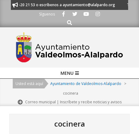
Skip
al 91 620 21 53 o escríbenos a ayuntamiento@alalpardo.org
TE ESCUCH
to
Síguenos
content
Buscar
Primary
MENU
Navigation
Usted está aquí
Ayuntamiento de Valdeolmos-Alalpardo
>
Menu
cocinera
Correo municipal | Inscríbete y recibe noticias y avisos
cocinera