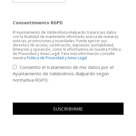
Consentimiento RGPD
El Ayuntamiento de Valdeolmos-Alalpardo tratará sus datos
con la finalidad de mantenerle informado acerca de nuestras
noticias, promociones y novedades. Puede ejercer sus
derechos de acceso, rectificación, supresión, portabilidad,
limitación y oposición, como le informamos en nuestra Política
de Privacidad y Aviso Legal. Para más información consulte
nuestra
Politica de Privacidad y Aviso Legal
Consiento el tratamiento de mis datos por el
Ayuntamiento de Valdeolmos-Alalpardo según
normativa RGPD.