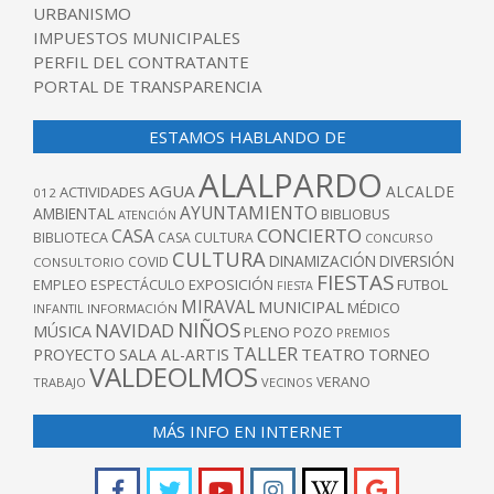
URBANISMO
IMPUESTOS MUNICIPALES
PERFIL DEL CONTRATANTE
PORTAL DE TRANSPARENCIA
ESTAMOS HABLANDO DE
ALALPARDO
AGUA
ALCALDE
ACTIVIDADES
012
AYUNTAMIENTO
AMBIENTAL
BIBLIOBUS
ATENCIÓN
CONCIERTO
CASA
BIBLIOTECA
CASA CULTURA
CONCURSO
CULTURA
DINAMIZACIÓN
DIVERSIÓN
COVID
CONSULTORIO
FIESTAS
EXPOSICIÓN
FUTBOL
EMPLEO
ESPECTÁCULO
FIESTA
MIRAVAL
MUNICIPAL
MÉDICO
INFANTIL
INFORMACIÓN
NIÑOS
NAVIDAD
MÚSICA
PLENO
POZO
PREMIOS
TALLER
TEATRO
PROYECTO
SALA AL-ARTIS
TORNEO
VALDEOLMOS
VERANO
TRABAJO
VECINOS
MÁS INFO EN INTERNET