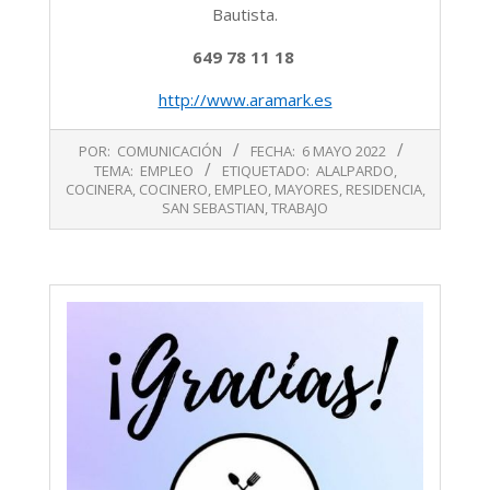
Bautista.
649 78 11 18
http://www.aramark.es
2022-
POR:
COMUNICACIÓN
FECHA:
6 MAYO 2022
05-
TEMA:
EMPLEO
ETIQUETADO:
ALALPARDO
,
06
COCINERA
,
COCINERO
,
EMPLEO
,
MAYORES
,
RESIDENCIA
,
SAN SEBASTIAN
,
TRABAJO