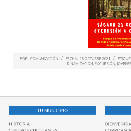
2021-
POR:
COMUNICACIÓN
FECHA:
18 OCTUBRE 2021
ETIQUE
10-
DINAMIZACIÓN
,
EXCURSIÓN
,
JOVENE
18
TU MUNICIPIO
T
HISTORIA
BIENVENIDA
CENTROS CULTURALES
CORPORACI