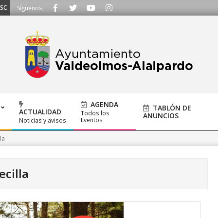
UCHAMOS - Llámanos al 91 620 21 53 o escríbenos a ayuntamiento@alalpardo.
Síguenos
AGENDA
TABLÓN DE
ACTUALIDAD
Todos los
ANUNCIOS
Eventos
Noticias y avisos
la
ecilla