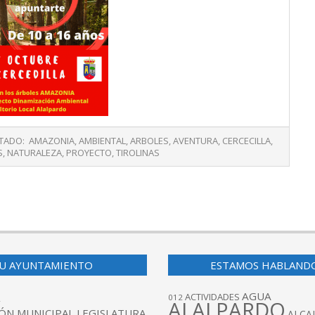
TADO:
AMAZONIA
,
AMBIENTAL
,
ARBOLES
,
AVENTURA
,
CERCECILLA
,
S
,
NATURALEZA
,
PROYECTO
,
TIROLINAS
U AYUNTAMIENTO
ESTAMOS HABLAND
AGUA
ACTIVIDADES
012
ALALPARDO
ÓN MUNICIPAL LEGISLATURA
ALCA