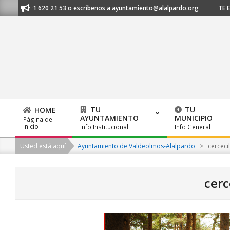
Skip
os al 91 620 21 53 o escríbenos a ayuntamiento@alalpardo.org
TE ESC
to
content
TU
TU
HOME
AYUNTAMIENTO
MUNICIPIO
Página de
Primary
inicio
Info Institucional
Info General
Navigation
Usted está aquí
Ayuntamiento de Valdeolmos-Alalpardo
>
cercecil
Menu
cerc