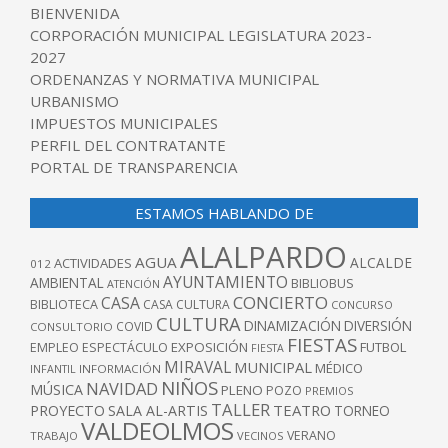
BIENVENIDA
CORPORACIÓN MUNICIPAL LEGISLATURA 2023-
2027
ORDENANZAS Y NORMATIVA MUNICIPAL
URBANISMO
IMPUESTOS MUNICIPALES
PERFIL DEL CONTRATANTE
PORTAL DE TRANSPARENCIA
ESTAMOS HABLANDO DE
ALALPARDO
AGUA
ALCALDE
ACTIVIDADES
012
AYUNTAMIENTO
AMBIENTAL
BIBLIOBUS
ATENCIÓN
CONCIERTO
CASA
BIBLIOTECA
CASA CULTURA
CONCURSO
CULTURA
DINAMIZACIÓN
DIVERSIÓN
COVID
CONSULTORIO
FIESTAS
EXPOSICIÓN
FUTBOL
EMPLEO
ESPECTÁCULO
FIESTA
MIRAVAL
MUNICIPAL
MÉDICO
INFANTIL
INFORMACIÓN
NIÑOS
NAVIDAD
MÚSICA
PLENO
POZO
PREMIOS
TALLER
TEATRO
PROYECTO
SALA AL-ARTIS
TORNEO
VALDEOLMOS
VERANO
TRABAJO
VECINOS