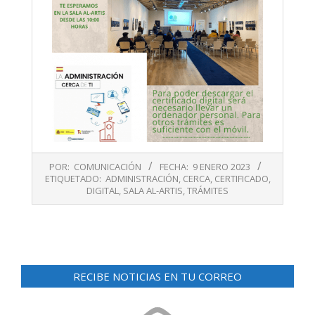
2023-
POR:
COMUNICACIÓN
FECHA:
9 ENERO 2023
01-
ETIQUETADO:
ADMINISTRACIÓN
,
CERCA
,
CERTIFICADO
,
09
DIGITAL
,
SALA AL-ARTIS
,
TRÁMITES
RECIBE NOTICIAS EN TU CORREO