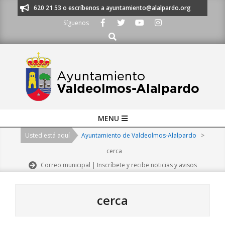
Skip
os al 91 620 21 53 o escríbenos a ayuntamiento@alalpardo.org
TE ESCU
to
Síguenos
content
Buscar
Primary
MENU
Navigation
Usted está aquí
Ayuntamiento de Valdeolmos-Alalpardo
>
Menu
cerca
Correo municipal | Inscríbete y recibe noticias y avisos
cerca