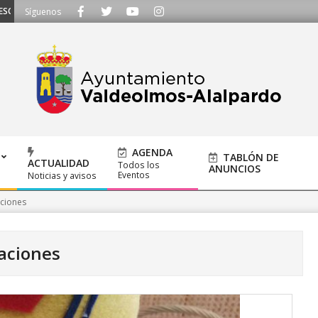
CHAMOS - Llámanos al 91 620 21 53 o escríbenos a ayuntamiento@alalpardo.
Síguenos
AGENDA
TABLÓN DE
ACTUALIDAD
Todos los
ANUNCIOS
Eventos
Noticias y avisos
ciones
aciones