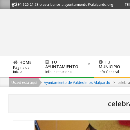
Skip
os al 91 620 21 53 o escríbenos a ayuntamiento@alalpardo.org
TE ESCU
to
content
TU
TU
HOME
AYUNTAMIENTO
MUNICIPIO
Página de
Primary
inicio
Info Institucional
Info General
Navigation
Usted está aquí
Ayuntamiento de Valdeolmos-Alalpardo
>
celebra
Menu
celebr