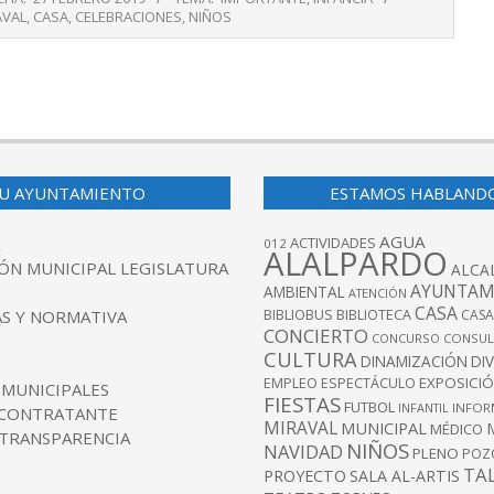
AVAL
,
CASA
,
CELEBRACIONES
,
NIÑOS
U AYUNTAMIENTO
ESTAMOS HABLAND
AGUA
ACTIVIDADES
012
ALALPARDO
ÓN MUNICIPAL LEGISLATURA
ALCA
AYUNTAM
AMBIENTAL
ATENCIÓN
CASA
BIBLIOBUS
S Y NORMATIVA
BIBLIOTECA
CASA
CONCIERTO
CONCURSO
CONSUL
CULTURA
DINAMIZACIÓN
DI
EXPOSICI
EMPLEO
ESPECTÁCULO
 MUNICIPALES
FIESTAS
FUTBOL
INFANTIL
INFOR
 CONTRATANTE
MIRAVAL
MUNICIPAL
MÉDICO
 TRANSPARENCIA
NIÑOS
NAVIDAD
PLENO
POZ
TA
PROYECTO
SALA AL-ARTIS