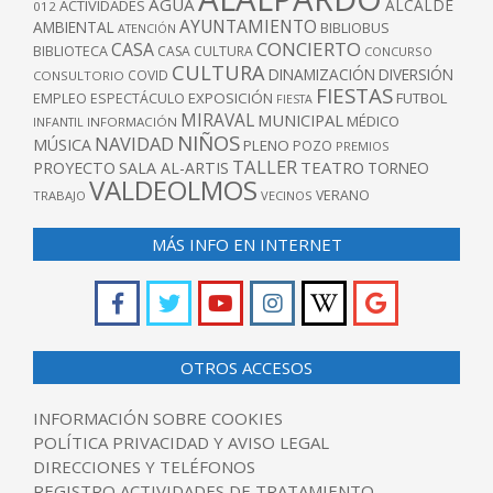
AGUA
ALCALDE
ACTIVIDADES
012
AYUNTAMIENTO
AMBIENTAL
BIBLIOBUS
ATENCIÓN
CONCIERTO
CASA
BIBLIOTECA
CASA CULTURA
CONCURSO
CULTURA
DINAMIZACIÓN
DIVERSIÓN
COVID
CONSULTORIO
FIESTAS
EXPOSICIÓN
FUTBOL
EMPLEO
ESPECTÁCULO
FIESTA
MIRAVAL
MUNICIPAL
MÉDICO
INFANTIL
INFORMACIÓN
NIÑOS
NAVIDAD
MÚSICA
PLENO
POZO
PREMIOS
TALLER
TEATRO
PROYECTO
SALA AL-ARTIS
TORNEO
VALDEOLMOS
VERANO
TRABAJO
VECINOS
MÁS INFO EN INTERNET
OTROS ACCESOS
INFORMACIÓN SOBRE COOKIES
POLÍTICA PRIVACIDAD Y AVISO LEGAL
DIRECCIONES Y TELÉFONOS
REGISTRO ACTIVIDADES DE TRATAMIENTO