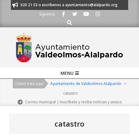
Skip
os al 91 620 21 53 o escríbenos a ayuntamiento@alalpardo.org
TE ESC
to
Síguenos
content
Buscar
Primary
MENU
Navigation
Usted está aquí
Ayuntamiento de Valdeolmos-Alalpardo
>
Menu
catastro
Correo municipal | Inscríbete y recibe noticias y avisos
catastro