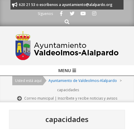
Skip
s al 91 620 21 53 o escríbenos a ayuntamiento@alalpardo.org
TE ESCU
to
Síguenos
content
Buscar
Primary
MENU
Navigation
Usted está aquí
Ayuntamiento de Valdeolmos-Alalpardo
>
Menu
capacidades
Correo municipal | Inscríbete y recibe noticias y avisos
capacidades