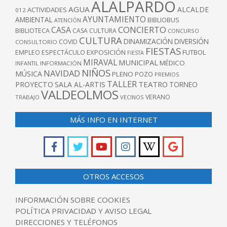
ALALPARDO
AGUA
ALCALDE
ACTIVIDADES
012
AYUNTAMIENTO
AMBIENTAL
BIBLIOBUS
ATENCIÓN
CONCIERTO
CASA
BIBLIOTECA
CASA CULTURA
CONCURSO
CULTURA
DINAMIZACIÓN
DIVERSIÓN
COVID
CONSULTORIO
FIESTAS
EXPOSICIÓN
FUTBOL
EMPLEO
ESPECTÁCULO
FIESTA
MIRAVAL
MUNICIPAL
MÉDICO
INFANTIL
INFORMACIÓN
NIÑOS
NAVIDAD
MÚSICA
PLENO
POZO
PREMIOS
TALLER
TEATRO
PROYECTO
SALA AL-ARTIS
TORNEO
VALDEOLMOS
VERANO
TRABAJO
VECINOS
MÁS INFO EN INTERNET
OTROS ACCESOS
INFORMACIÓN SOBRE COOKIES
POLÍTICA PRIVACIDAD Y AVISO LEGAL
DIRECCIONES Y TELÉFONOS