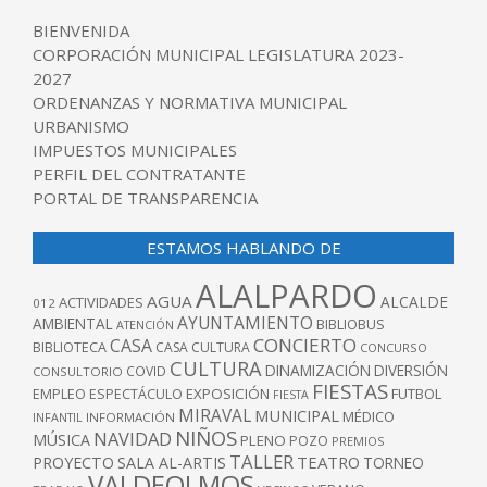
BIENVENIDA
CORPORACIÓN MUNICIPAL LEGISLATURA 2023-
2027
ORDENANZAS Y NORMATIVA MUNICIPAL
URBANISMO
IMPUESTOS MUNICIPALES
PERFIL DEL CONTRATANTE
PORTAL DE TRANSPARENCIA
ESTAMOS HABLANDO DE
ALALPARDO
AGUA
ALCALDE
ACTIVIDADES
012
AYUNTAMIENTO
AMBIENTAL
BIBLIOBUS
ATENCIÓN
CONCIERTO
CASA
BIBLIOTECA
CASA CULTURA
CONCURSO
CULTURA
DINAMIZACIÓN
DIVERSIÓN
COVID
CONSULTORIO
FIESTAS
EXPOSICIÓN
FUTBOL
EMPLEO
ESPECTÁCULO
FIESTA
MIRAVAL
MUNICIPAL
MÉDICO
INFANTIL
INFORMACIÓN
NIÑOS
NAVIDAD
MÚSICA
PLENO
POZO
PREMIOS
TALLER
TEATRO
PROYECTO
SALA AL-ARTIS
TORNEO
VALDEOLMOS