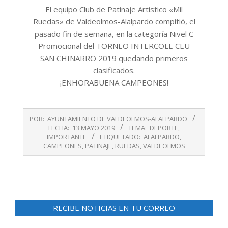
El equipo Club de Patinaje Artístico «Mil
Ruedas» de Valdeolmos-Alalpardo compitió, el
pasado fin de semana, en la categoría Nivel C
Promocional del TORNEO INTERCOLE CEU
SAN CHINARRO 2019 quedando primeros
clasificados.
¡
ENHORABUENA
CAMPEONES!
2019-
POR:
AYUNTAMIENTO DE VALDEOLMOS-ALALPARDO
05-
FECHA:
13 MAYO 2019
TEMA:
DEPORTE
,
13
IMPORTANTE
ETIQUETADO:
ALALPARDO
,
CAMPEONES
,
PATINAJE
,
RUEDAS
,
VALDEOLMOS
RECIBE NOTICIAS EN TU CORREO