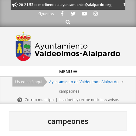
Skip
l 91 620 21 53 o escríbenos a ayuntamiento@alalpardo.org
TE ESCUCHAM
to
Síguenos
content
Buscar
Primary
MENU
Navigation
Usted está aquí
Ayuntamiento de Valdeolmos-Alalpardo
>
Menu
campeones
Correo municipal | Inscríbete y recibe noticias y avisos
campeones