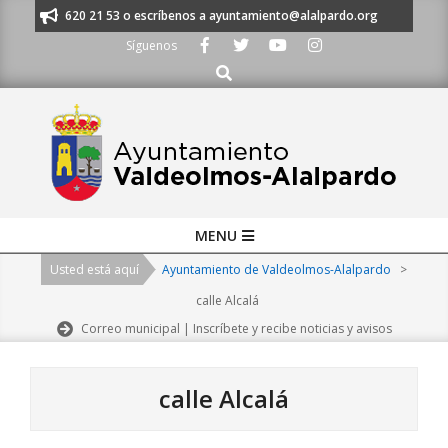
Skip
os al 91 620 21 53 o escríbenos a ayuntamiento@alalpardo.org
TE ESCU
to
Síguenos
content
Buscar
Primary
MENU
Navigation
Usted está aquí
Ayuntamiento de Valdeolmos-Alalpardo
>
Menu
calle Alcalá
Correo municipal | Inscríbete y recibe noticias y avisos
calle Alcalá