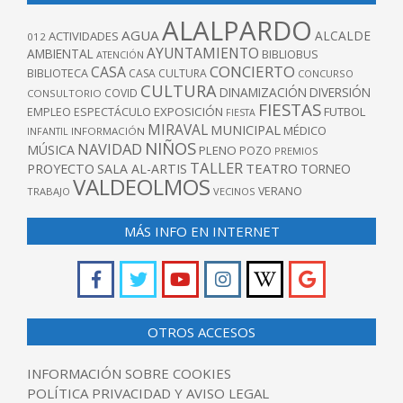
ALALPARDO
AGUA
ALCALDE
ACTIVIDADES
012
AYUNTAMIENTO
AMBIENTAL
BIBLIOBUS
ATENCIÓN
CONCIERTO
CASA
BIBLIOTECA
CASA CULTURA
CONCURSO
CULTURA
DINAMIZACIÓN
DIVERSIÓN
COVID
CONSULTORIO
FIESTAS
EXPOSICIÓN
FUTBOL
EMPLEO
ESPECTÁCULO
FIESTA
MIRAVAL
MUNICIPAL
MÉDICO
INFANTIL
INFORMACIÓN
NIÑOS
NAVIDAD
MÚSICA
PLENO
POZO
PREMIOS
TALLER
TEATRO
PROYECTO
SALA AL-ARTIS
TORNEO
VALDEOLMOS
VERANO
TRABAJO
VECINOS
MÁS INFO EN INTERNET
OTROS ACCESOS
INFORMACIÓN SOBRE COOKIES
POLÍTICA PRIVACIDAD Y AVISO LEGAL