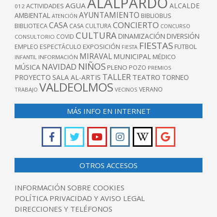
ALALPARDO
AGUA
ALCALDE
ACTIVIDADES
012
AYUNTAMIENTO
AMBIENTAL
BIBLIOBUS
ATENCIÓN
CONCIERTO
CASA
BIBLIOTECA
CASA CULTURA
CONCURSO
CULTURA
DINAMIZACIÓN
DIVERSIÓN
COVID
CONSULTORIO
FIESTAS
EXPOSICIÓN
FUTBOL
EMPLEO
ESPECTÁCULO
FIESTA
MIRAVAL
MUNICIPAL
MÉDICO
INFANTIL
INFORMACIÓN
NIÑOS
NAVIDAD
MÚSICA
PLENO
POZO
PREMIOS
TALLER
TEATRO
PROYECTO
SALA AL-ARTIS
TORNEO
VALDEOLMOS
VERANO
TRABAJO
VECINOS
MÁS INFO EN INTERNET
OTROS ACCESOS
INFORMACIÓN SOBRE COOKIES
POLÍTICA PRIVACIDAD Y AVISO LEGAL
DIRECCIONES Y TELÉFONOS