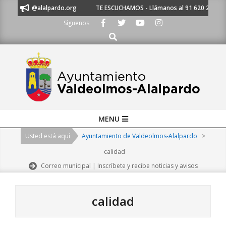
Skip
amiento@alalpardo.org
TE ESCUCHAMOS - Llámanos al 91 620 21 53 o es
to
Síguenos
content
Buscar
Primary
MENU
Navigation
Usted está aquí
Ayuntamiento de Valdeolmos-Alalpardo
>
Menu
calidad
Correo municipal | Inscríbete y recibe noticias y avisos
calidad