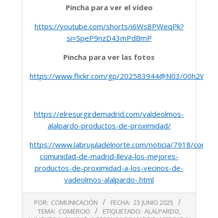
Pincha para ver el vídeo
https://youtube.com/shorts/i6Ws8PWeqPk?
si=SpeP9nzD43mPdBmP
Pincha para ver las fotos
https://www.flickr.com/gp/202583944@N03/00h2WW
https://elresurgirdemadrid.com/valdeolmos-
alalpardo-productos-de-proximidad/
https://www.labrujuladelnorte.com/noticia/7918/comuni
comunidad-de-madrid-lleva-los-mejores-
productos-de-proximidad-a-los-vecinos-de-
vadeolmos-alalpardo-.html
2025-
POR:
COMUNICACIÓN
FECHA:
23 JUNIO 2025
06-
TEMA:
COMERCIO
ETIQUETADO:
ALALPARDO
,
23