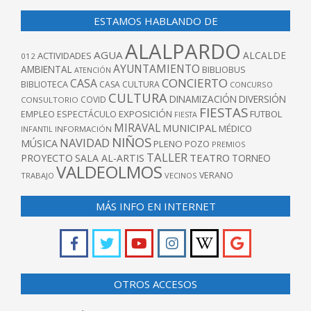
ESTAMOS HABLANDO DE
ALALPARDO
AGUA
ALCALDE
ACTIVIDADES
012
AYUNTAMIENTO
AMBIENTAL
BIBLIOBUS
ATENCIÓN
CONCIERTO
CASA
BIBLIOTECA
CASA CULTURA
CONCURSO
CULTURA
DINAMIZACIÓN
DIVERSIÓN
COVID
CONSULTORIO
FIESTAS
EXPOSICIÓN
FUTBOL
EMPLEO
ESPECTÁCULO
FIESTA
MIRAVAL
MUNICIPAL
MÉDICO
INFANTIL
INFORMACIÓN
NIÑOS
NAVIDAD
MÚSICA
PLENO
POZO
PREMIOS
TALLER
TEATRO
PROYECTO
SALA AL-ARTIS
TORNEO
VALDEOLMOS
VERANO
TRABAJO
VECINOS
MÁS INFO EN INTERNET
OTROS ACCESOS