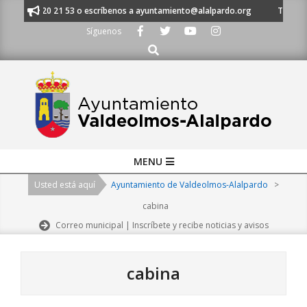
Skip
l 91 620 21 53 o escríbenos a ayuntamiento@alalpardo.org
TE ESCUCHA
to
Síguenos
content
Buscar
Primary
MENU
Navigation
Usted está aquí
Ayuntamiento de Valdeolmos-Alalpardo
>
Menu
cabina
Correo municipal | Inscríbete y recibe noticias y avisos
cabina