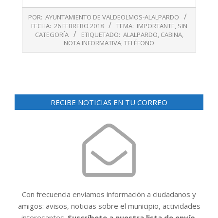
2018-
POR:
AYUNTAMIENTO DE VALDEOLMOS-ALALPARDO
02-
FECHA:
26 FEBRERO 2018
TEMA:
IMPORTANTE
,
SIN
26
CATEGORÍA
ETIQUETADO:
ALALPARDO
,
CABINA
,
NOTA INFORMATIVA
,
TELÉFONO
RECIBE NOTICIAS EN TU CORREO
Con frecuencia enviamos información a ciudadanos y
amigos: avisos, noticias sobre el municipio, actividades
interesantes.
Suscríbete a nuestra lista de envío.