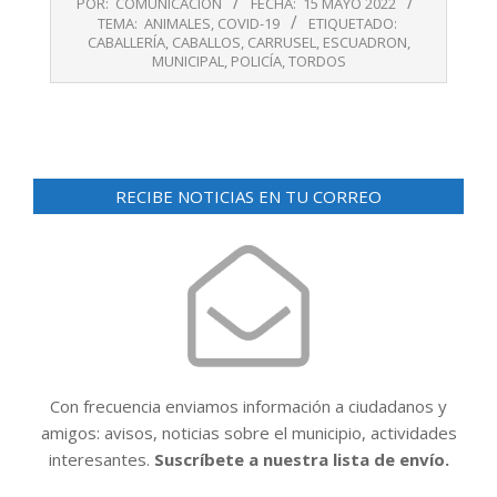
POR:
COMUNICACIÓN
FECHA:
15 MAYO 2022
05-
TEMA:
ANIMALES
,
COVID-19
ETIQUETADO:
15
CABALLERÍA
,
CABALLOS
,
CARRUSEL
,
ESCUADRON
,
MUNICIPAL
,
POLICÍA
,
TORDOS
RECIBE NOTICIAS EN TU CORREO
Con frecuencia enviamos información a ciudadanos y
amigos: avisos, noticias sobre el municipio, actividades
interesantes.
Suscríbete a nuestra lista de envío.