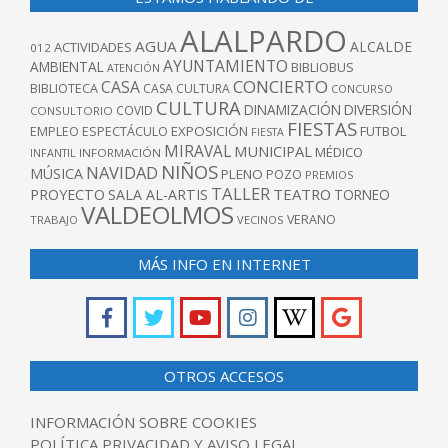
ALALPARDO
AGUA
ALCALDE
ACTIVIDADES
012
AYUNTAMIENTO
AMBIENTAL
BIBLIOBUS
ATENCIÓN
CONCIERTO
CASA
BIBLIOTECA
CASA CULTURA
CONCURSO
CULTURA
DINAMIZACIÓN
DIVERSIÓN
COVID
CONSULTORIO
FIESTAS
EXPOSICIÓN
FUTBOL
EMPLEO
ESPECTÁCULO
FIESTA
MIRAVAL
MUNICIPAL
MÉDICO
INFANTIL
INFORMACIÓN
NIÑOS
NAVIDAD
MÚSICA
PLENO
POZO
PREMIOS
TALLER
TEATRO
PROYECTO
SALA AL-ARTIS
TORNEO
VALDEOLMOS
VERANO
TRABAJO
VECINOS
MÁS INFO EN INTERNET
OTROS ACCESOS
INFORMACIÓN SOBRE COOKIES
POLÍTICA PRIVACIDAD Y AVISO LEGAL