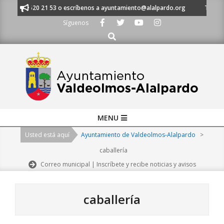
Skip
 al 91 620 21 53 o escríbenos a ayuntamiento@alalpardo.org
TE ESCUC
to
Síguenos
content
Buscar
Primary
MENU
Navigation
Usted está aquí
Ayuntamiento de Valdeolmos-Alalpardo
>
Menu
caballería
Correo municipal | Inscríbete y recibe noticias y avisos
caballería