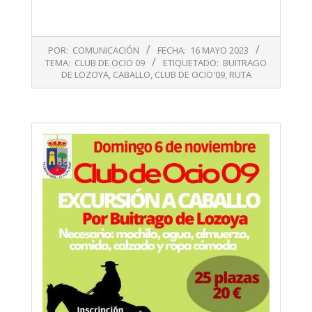
2023-
POR:
COMUNICACIÓN
FECHA:
16 MAYO 2023
05-
TEMA:
CLUB DE OCIO 09
ETIQUETADO:
BUITRAGO
16
DE LOZOYA
,
CABALLO
,
CLUB DE OCIO'09
,
RUTA