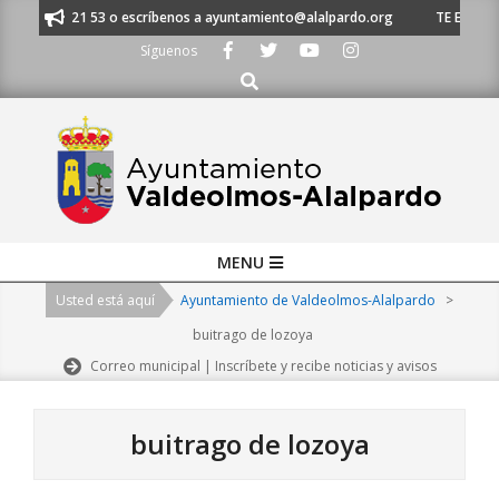
Skip
1 620 21 53 o escríbenos a ayuntamiento@alalpardo.org
TE ESCUCHAMOS
to
Síguenos
content
Buscar
Primary
MENU
Navigation
Usted está aquí
Ayuntamiento de Valdeolmos-Alalpardo
>
Menu
buitrago de lozoya
Correo municipal | Inscríbete y recibe noticias y avisos
buitrago de lozoya