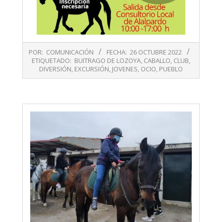
2022-
POR:
COMUNICACIÓN
FECHA:
26 OCTUBRE 2022
10-
ETIQUETADO:
BUITRAGO DE LOZOYA
,
CABALLO
,
CLUB
,
26
DIVERSIÓN
,
EXCURSIÓN
,
JOVENES
,
OCIO
,
PUEBLO