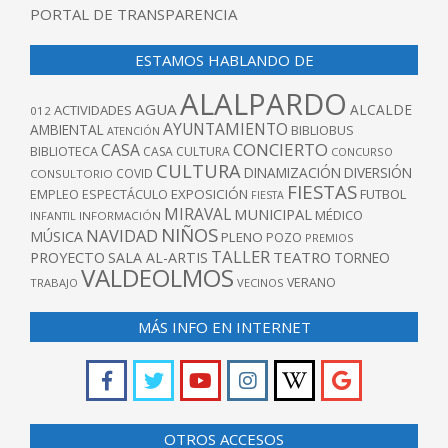
PORTAL DE TRANSPARENCIA
ESTAMOS HABLANDO DE
ALALPARDO
AGUA
ALCALDE
ACTIVIDADES
012
AYUNTAMIENTO
AMBIENTAL
BIBLIOBUS
ATENCIÓN
CONCIERTO
CASA
BIBLIOTECA
CASA CULTURA
CONCURSO
CULTURA
DINAMIZACIÓN
DIVERSIÓN
COVID
CONSULTORIO
FIESTAS
EXPOSICIÓN
FUTBOL
EMPLEO
ESPECTÁCULO
FIESTA
MIRAVAL
MUNICIPAL
MÉDICO
INFANTIL
INFORMACIÓN
NIÑOS
NAVIDAD
MÚSICA
PLENO
POZO
PREMIOS
TALLER
TEATRO
PROYECTO
SALA AL-ARTIS
TORNEO
VALDEOLMOS
VERANO
TRABAJO
VECINOS
MÁS INFO EN INTERNET
OTROS ACCESOS