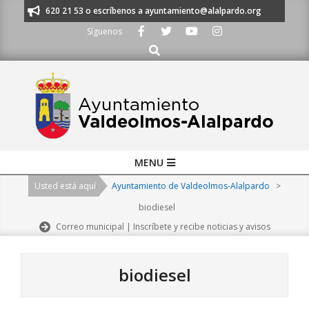
Skip
os al 91 620 21 53 o escríbenos a ayuntamiento@alalpardo.org
TE ESC
to
Síguenos
content
Buscar
Primary
MENU
Navigation
Usted está aquí
Ayuntamiento de Valdeolmos-Alalpardo
>
Menu
biodiesel
Correo municipal | Inscríbete y recibe noticias y avisos
biodiesel