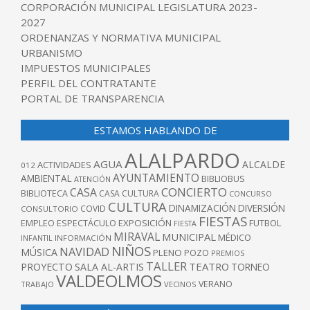
CORPORACIÓN MUNICIPAL LEGISLATURA 2023-
2027
ORDENANZAS Y NORMATIVA MUNICIPAL
URBANISMO
IMPUESTOS MUNICIPALES
PERFIL DEL CONTRATANTE
PORTAL DE TRANSPARENCIA
ESTAMOS HABLANDO DE
ALALPARDO
AGUA
ALCALDE
ACTIVIDADES
012
AYUNTAMIENTO
AMBIENTAL
BIBLIOBUS
ATENCIÓN
CONCIERTO
CASA
BIBLIOTECA
CASA CULTURA
CONCURSO
CULTURA
DINAMIZACIÓN
DIVERSIÓN
COVID
CONSULTORIO
FIESTAS
EXPOSICIÓN
FUTBOL
EMPLEO
ESPECTÁCULO
FIESTA
MIRAVAL
MUNICIPAL
MÉDICO
INFANTIL
INFORMACIÓN
NIÑOS
NAVIDAD
MÚSICA
PLENO
POZO
PREMIOS
TALLER
TEATRO
PROYECTO
SALA AL-ARTIS
TORNEO
VALDEOLMOS
VERANO
TRABAJO
VECINOS