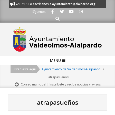
Skip
 al 91 620 21 53 o escríbenos a ayuntamiento@alalpardo.org
TE ESCUCH
to
Síguenos
content
Buscar
Primary
MENU
Navigation
Usted está aquí
Ayuntamiento de Valdeolmos-Alalpardo
>
Menu
atrapasueños
Correo municipal | Inscríbete y recibe noticias y avisos
atrapasueños