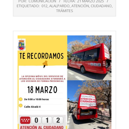
POR:
COMUNICACIÓN
FECHA:
21 MARZO 2025
03-
ETIQUETADO:
012
,
ALALPARDO
,
ATENCIÓN
,
CIUDADANO
,
21
TRÁMITES