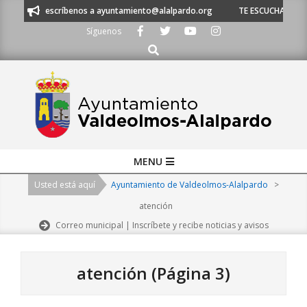
Skip
o escríbenos a ayuntamiento@alalpardo.org
TE ESCUCHAMOS - Llámanos 
to
Síguenos
content
Buscar
Primary
MENU
Navigation
Usted está aquí
Ayuntamiento de Valdeolmos-Alalpardo
>
Menu
atención
Correo municipal | Inscríbete y recibe noticias y avisos
atención
(Página 3)