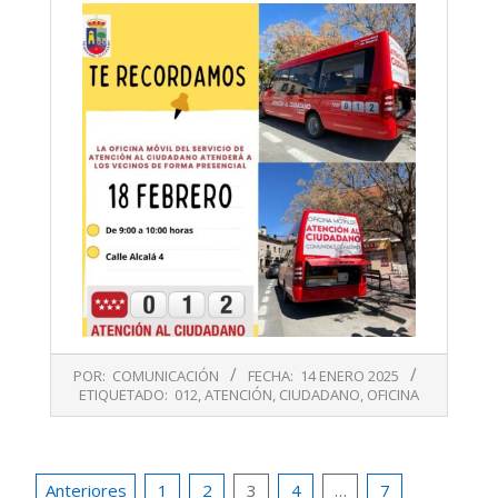
2025-
POR:
COMUNICACIÓN
FECHA:
14 ENERO 2025
01-
ETIQUETADO:
012
,
ATENCIÓN
,
CIUDADANO
,
OFICINA
14
Paginación
Anteriores
1
2
3
4
…
7