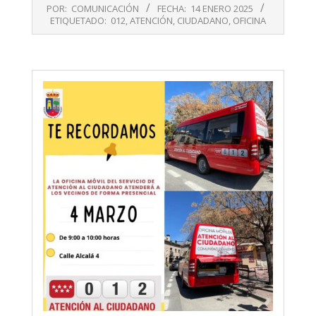
2025-
POR:
COMUNICACIÓN
FECHA:
14 ENERO 2025
01-
ETIQUETADO:
012
,
ATENCIÓN
,
CIUDADANO
,
OFICINA
14