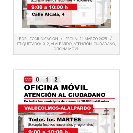
2025-
POR:
COMUNICACIÓN
FECHA:
21 MARZO 2025
03-
ETIQUETADO:
012
,
ALALPARDO
,
ATENCIÓN
,
CIUDADANO
,
21
OFICINA MÓVIL