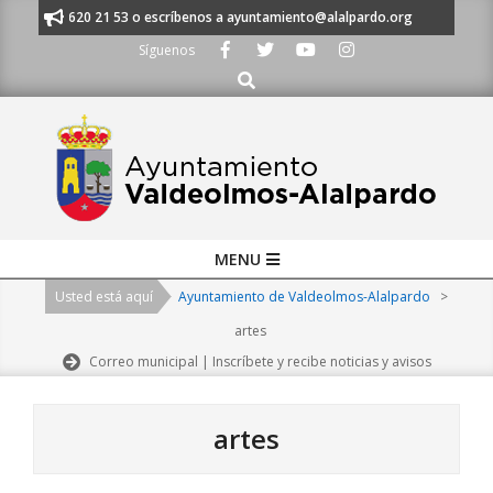
Skip
s al 91 620 21 53 o escríbenos a ayuntamiento@alalpardo.org
TE ESCU
to
Síguenos
content
Buscar
Primary
MENU
Navigation
Usted está aquí
Ayuntamiento de Valdeolmos-Alalpardo
>
Menu
artes
Correo municipal | Inscríbete y recibe noticias y avisos
artes