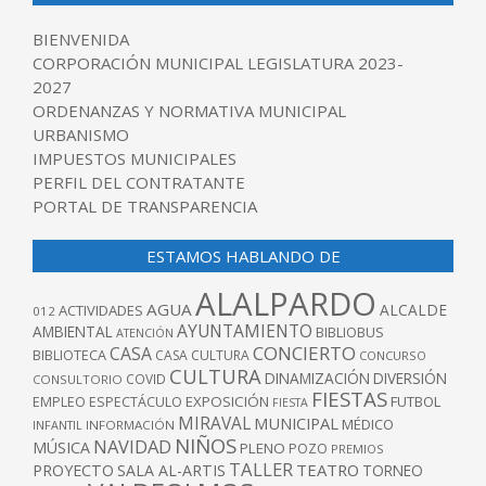
BIENVENIDA
CORPORACIÓN MUNICIPAL LEGISLATURA 2023-
2027
ORDENANZAS Y NORMATIVA MUNICIPAL
URBANISMO
IMPUESTOS MUNICIPALES
PERFIL DEL CONTRATANTE
PORTAL DE TRANSPARENCIA
ESTAMOS HABLANDO DE
ALALPARDO
AGUA
ALCALDE
ACTIVIDADES
012
AYUNTAMIENTO
AMBIENTAL
BIBLIOBUS
ATENCIÓN
CONCIERTO
CASA
BIBLIOTECA
CASA CULTURA
CONCURSO
CULTURA
DINAMIZACIÓN
DIVERSIÓN
COVID
CONSULTORIO
FIESTAS
EXPOSICIÓN
FUTBOL
EMPLEO
ESPECTÁCULO
FIESTA
MIRAVAL
MUNICIPAL
MÉDICO
INFANTIL
INFORMACIÓN
NIÑOS
NAVIDAD
MÚSICA
PLENO
POZO
PREMIOS
TALLER
TEATRO
PROYECTO
SALA AL-ARTIS
TORNEO