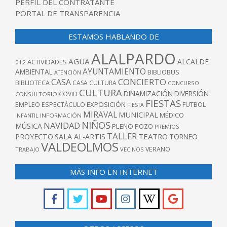
PERFIL DEL CONTRATANTE
PORTAL DE TRANSPARENCIA
ESTAMOS HABLANDO DE
ALALPARDO
AGUA
ALCALDE
ACTIVIDADES
012
AYUNTAMIENTO
AMBIENTAL
BIBLIOBUS
ATENCIÓN
CONCIERTO
CASA
BIBLIOTECA
CASA CULTURA
CONCURSO
CULTURA
DINAMIZACIÓN
DIVERSIÓN
COVID
CONSULTORIO
FIESTAS
EXPOSICIÓN
FUTBOL
EMPLEO
ESPECTÁCULO
FIESTA
MIRAVAL
MUNICIPAL
MÉDICO
INFANTIL
INFORMACIÓN
NIÑOS
NAVIDAD
MÚSICA
PLENO
POZO
PREMIOS
TALLER
TEATRO
PROYECTO
SALA AL-ARTIS
TORNEO
VALDEOLMOS
VERANO
TRABAJO
VECINOS
MÁS INFO EN INTERNET