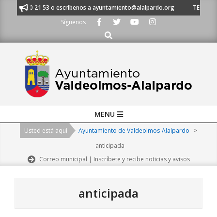
Skip
 91 620 21 53 o escríbenos a ayuntamiento@alalpardo.org
TE ESCUCHAM
to
Síguenos
content
Buscar
Primary
MENU
Navigation
Usted está aquí
Ayuntamiento de Valdeolmos-Alalpardo
>
Menu
anticipada
Correo municipal | Inscríbete y recibe noticias y avisos
anticipada