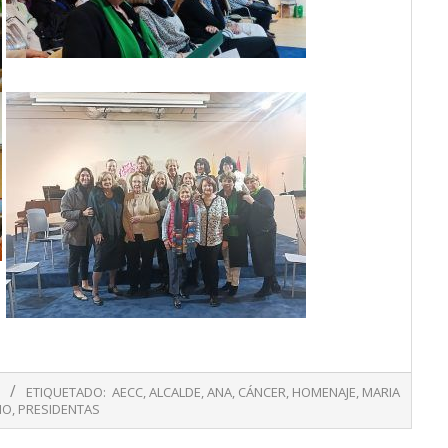
ETIQUETADO:
AECC
,
ALCALDE
,
ANA
,
CÁNCER
,
HOMENAJE
,
MARIA
IO
,
PRESIDENTAS