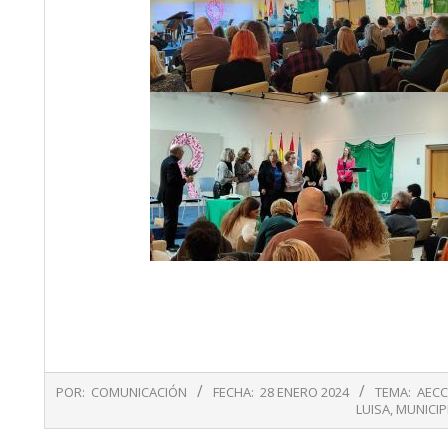
2024-
POR:
COMUNICACIÓN
FECHA:
28 ENERO 2024
TEMA:
AECC
01-
LUISA
,
MUNICIP
28