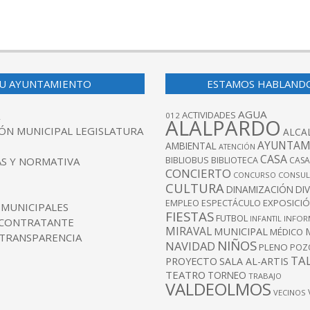
U AYUNTAMIENTO
ESTAMOS HABLAND
AGUA
ACTIVIDADES
012
ALALPARDO
ÓN MUNICIPAL LEGISLATURA
ALCA
AYUNTAM
AMBIENTAL
ATENCIÓN
CASA
BIBLIOBUS
S Y NORMATIVA
BIBLIOTECA
CASA
CONCIERTO
CONCURSO
CONSUL
CULTURA
DINAMIZACIÓN
DI
EXPOSICI
EMPLEO
ESPECTÁCULO
 MUNICIPALES
FIESTAS
FUTBOL
INFANTIL
INFOR
 CONTRATANTE
MIRAVAL
MUNICIPAL
MÉDICO
 TRANSPARENCIA
NIÑOS
NAVIDAD
PLENO
POZ
TA
PROYECTO
SALA AL-ARTIS
TEATRO
TORNEO
TRABAJO
VALDEOLMOS
VECINOS