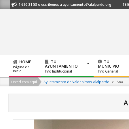
Skip
al 91 620 21 53 o escríbenos a ayuntamiento@alalpardo.org
TE ESCUCH
to
content
TU
TU
HOME
AYUNTAMIENTO
MUNICIPIO
Página de
Primary
inicio
Info Institucional
Info General
Navigation
Usted está aquí
Ayuntamiento de Valdeolmos-Alalpardo
>
Ana
Menu
A