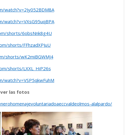
om/watch?v=2Jy052BDM8A
om/watch?v=VXsG95uqBPA
com/shorts/6obsNnk8g4U
com/shorts/FFhzadXPJuU
com/shorts/wK2miBGWMJ4
com/shorts/LXXL_HiP26s
om/watch?v=VSP5qkwFuhM
 ver las fotos
4enerohomenajevoluntariadoaeccvaldeolmos-alalpardo/