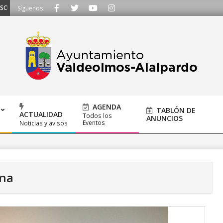
AMOS - Llámanos al 91 620 21 53 o escríbenos a ayuntamiento@alalpardo.or
Síguenos
AGENDA
TABLÓN DE
ACTUALIDAD
Todos los
ANUNCIOS
Eventos
Noticias y avisos
na