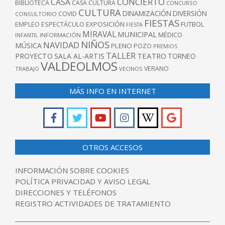
CONCIERTO
CASA
BIBLIOTECA
CASA CULTURA
CONCURSO
CULTURA
DINAMIZACIÓN
DIVERSIÓN
COVID
CONSULTORIO
FIESTAS
EXPOSICIÓN
FUTBOL
EMPLEO
ESPECTÁCULO
FIESTA
MIRAVAL
MUNICIPAL
MÉDICO
INFANTIL
INFORMACIÓN
NIÑOS
NAVIDAD
MÚSICA
PLENO
POZO
PREMIOS
TALLER
TEATRO
PROYECTO
SALA AL-ARTIS
TORNEO
VALDEOLMOS
VERANO
TRABAJO
VECINOS
MÁS INFO EN INTERNET
OTROS ACCESOS
INFORMACIÓN SOBRE COOKIES
POLÍTICA PRIVACIDAD Y AVISO LEGAL
DIRECCIONES Y TELÉFONOS
REGISTRO ACTIVIDADES DE TRATAMIENTO