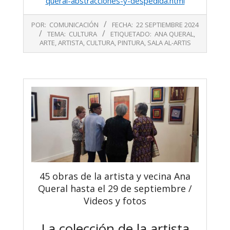
queral-abstracciones-y-despedida.html
2024-
POR:
COMUNICACIÓN
FECHA:
22 SEPTIEMBRE 2024
09-
TEMA:
CULTURA
ETIQUETADO:
ANA QUERAL
,
22
ARTE
,
ARTISTA
,
CULTURA
,
PINTURA
,
SALA AL-ARTIS
45 obras de la artista y vecina Ana
Queral hasta el 29 de septiembre /
Videos y fotos
La colección de la artista