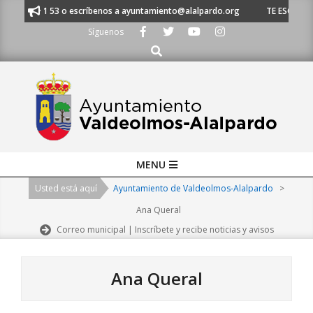
Skip
20 21 53 o escríbenos a ayuntamiento@alalpardo.org
TE ESCUCHAMOS - 
to
Síguenos
content
Buscar
Primary
MENU
Navigation
Usted está aquí
Ayuntamiento de Valdeolmos-Alalpardo
>
Menu
Ana Queral
Correo municipal | Inscríbete y recibe noticias y avisos
Ana Queral