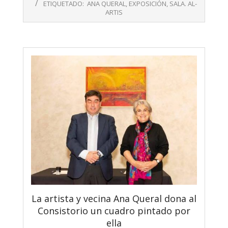
ETIQUETADO:
ANA QUERAL
,
EXPOSICIÓN
,
SALA. AL-
09
ARTIS
La artista y vecina Ana Queral dona al
Consistorio un cuadro pintado por
ella