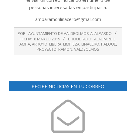
personas interesadas en participar a:
amparamonlinacero@gmail.com
2019-
POR:
AYUNTAMIENTO DE VALDEOLMOS-ALALPARDO
03-
FECHA:
8 MARZO 2019
ETIQUETADO:
ALALPARDO
,
08
AMPA
,
ARROYO
,
LIBERA
,
LIMPIEZA
,
LINACERO
,
PAEQUE
,
PROYECTO
,
RAMÓN
,
VALDEOLMOS
RECIBE NOTICIAS EN TU CORREO