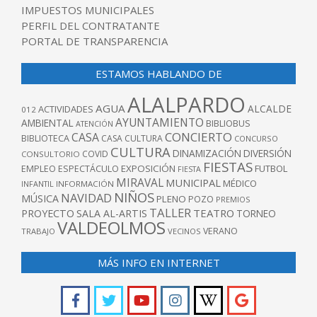
IMPUESTOS MUNICIPALES
PERFIL DEL CONTRATANTE
PORTAL DE TRANSPARENCIA
ESTAMOS HABLANDO DE
ALALPARDO
AGUA
ALCALDE
ACTIVIDADES
012
AYUNTAMIENTO
AMBIENTAL
BIBLIOBUS
ATENCIÓN
CONCIERTO
CASA
BIBLIOTECA
CASA CULTURA
CONCURSO
CULTURA
DINAMIZACIÓN
DIVERSIÓN
COVID
CONSULTORIO
FIESTAS
EXPOSICIÓN
FUTBOL
EMPLEO
ESPECTÁCULO
FIESTA
MIRAVAL
MUNICIPAL
MÉDICO
INFANTIL
INFORMACIÓN
NIÑOS
NAVIDAD
MÚSICA
PLENO
POZO
PREMIOS
TALLER
TEATRO
PROYECTO
SALA AL-ARTIS
TORNEO
VALDEOLMOS
VERANO
TRABAJO
VECINOS
MÁS INFO EN INTERNET