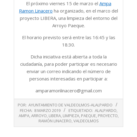
El próximo viernes 15 de marzo el
Ampa
Ramon Linacero
ha organizado, en el marco del
proyecto LIBERA, una limpieza del entorno del
Arroyo Paeque.
El horario previsto será entre las 16:45 y las
18:30.
Dicha iniciativa está abierta a toda la
ciudadanía, para poder participar es necesario
enviar un correo indicando el número de
personas interesadas en participar a:
amparamonlinacero@gmail.com
2019-
POR:
AYUNTAMIENTO DE VALDEOLMOS-ALALPARDO
03-
FECHA:
8 MARZO 2019
ETIQUETADO:
ALALPARDO
,
08
AMPA
,
ARROYO
,
LIBERA
,
LIMPIEZA
,
PAEQUE
,
PROYECTO
,
RAMÓN LINACERO
,
VALDEOLMOS