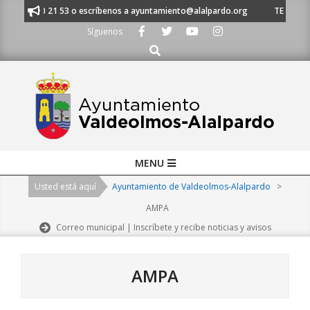
Skip
 91 620 21 53 o escríbenos a ayuntamiento@alalpardo.org
TE ESCUCHAM
to
Síguenos
content
Buscar
Primary
MENU
Navigation
Usted está aquí
Ayuntamiento de Valdeolmos-Alalpardo
>
Menu
AMPA
Correo municipal | Inscríbete y recibe noticias y avisos
AMPA