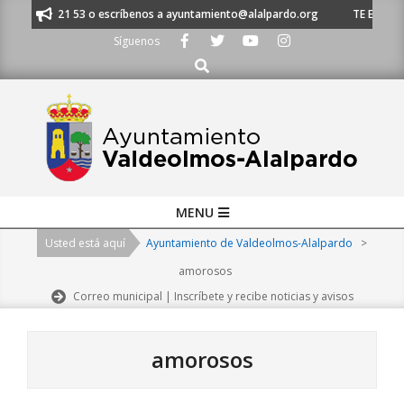
Skip
1 620 21 53 o escríbenos a ayuntamiento@alalpardo.org
TE ESCUCHAMOS 
to
Síguenos
content
Buscar
Primary
MENU
Navigation
Usted está aquí
Ayuntamiento de Valdeolmos-Alalpardo
>
Menu
amorosos
Correo municipal | Inscríbete y recibe noticias y avisos
amorosos