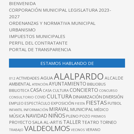
BIENVENIDA
CORPORACIÓN MUNICIPAL LEGISLATURA 2023-
2027
ORDENANZAS Y NORMATIVA MUNICIPAL
URBANISMO
IMPUESTOS MUNICIPALES
PERFIL DEL CONTRATANTE
PORTAL DE TRANSPARENCIA
ESTAMOS HABLANDO DE
ALALPARDO
AGUA
ALCALDE
ACTIVIDADES
012
AYUNTAMIENTO
AMBIENTAL
BIBLIOBUS
ATENCIÓN
CONCIERTO
CASA
BIBLIOTECA
CASA CULTURA
CONCURSO
CULTURA
DINAMIZACIÓN
DIVERSIÓN
COVID
CONSULTORIO
FIESTAS
EXPOSICIÓN
FUTBOL
EMPLEO
ESPECTÁCULO
FIESTA
MIRAVAL
MUNICIPAL
MÉDICO
INFANTIL
INFORMACIÓN
NIÑOS
NAVIDAD
MÚSICA
PLENO
POZO
PREMIOS
TALLER
TEATRO
PROYECTO
SALA AL-ARTIS
TORNEO
VALDEOLMOS
VERANO
TRABAJO
VECINOS