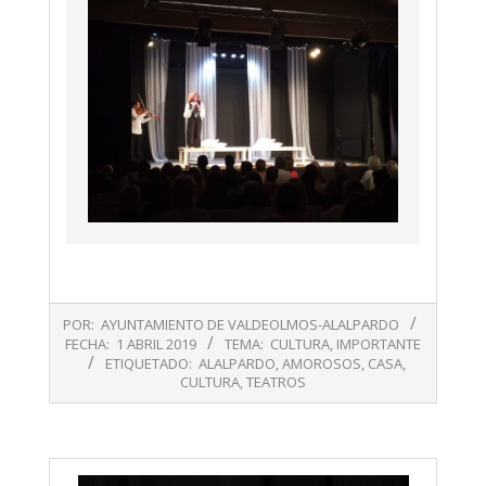
2019-
POR:
AYUNTAMIENTO DE VALDEOLMOS-ALALPARDO
04-
FECHA:
1 ABRIL 2019
TEMA:
CULTURA
,
IMPORTANTE
01
ETIQUETADO:
ALALPARDO
,
AMOROSOS
,
CASA
,
CULTURA
,
TEATROS