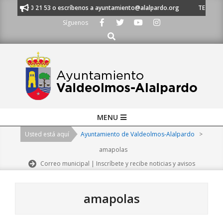
Skip
al 91 620 21 53 o escríbenos a ayuntamiento@alalpardo.org
TE ESCUCHA
to
Síguenos
content
Buscar
Primary
MENU
Navigation
Usted está aquí
Ayuntamiento de Valdeolmos-Alalpardo
>
Menu
amapolas
Correo municipal | Inscríbete y recibe noticias y avisos
amapolas