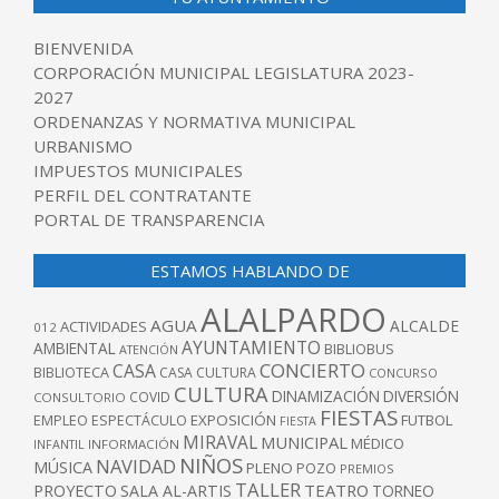
BIENVENIDA
CORPORACIÓN MUNICIPAL LEGISLATURA 2023-
2027
ORDENANZAS Y NORMATIVA MUNICIPAL
URBANISMO
IMPUESTOS MUNICIPALES
PERFIL DEL CONTRATANTE
PORTAL DE TRANSPARENCIA
ESTAMOS HABLANDO DE
ALALPARDO
AGUA
ALCALDE
ACTIVIDADES
012
AYUNTAMIENTO
AMBIENTAL
BIBLIOBUS
ATENCIÓN
CONCIERTO
CASA
BIBLIOTECA
CASA CULTURA
CONCURSO
CULTURA
DINAMIZACIÓN
DIVERSIÓN
COVID
CONSULTORIO
FIESTAS
EXPOSICIÓN
FUTBOL
EMPLEO
ESPECTÁCULO
FIESTA
MIRAVAL
MUNICIPAL
MÉDICO
INFANTIL
INFORMACIÓN
NIÑOS
NAVIDAD
MÚSICA
PLENO
POZO
PREMIOS
TALLER
TEATRO
PROYECTO
SALA AL-ARTIS
TORNEO