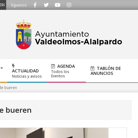
CHAMOS - Llámanos al 91 620 21 53 o escríbenos a ayuntamiento@alalpardo.
Síguenos
AGENDA
TABLÓN DE
ACTUALIDAD
Todos los
ANUNCIOS
Eventos
Noticias y avisos
de bueren
de bueren