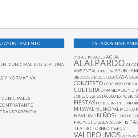
U AYUNTAMIENTO
ESTAMOS HABLAND
AGUA
ACTIVIDADES
012
ALALPARDO
ÓN MUNICIPAL LEGISLATURA
ALCA
AYUNTAM
AMBIENTAL
ATENCIÓN
CASA
BIBLIOBUS
S Y NORMATIVA
BIBLIOTECA
CASA
CONCIERTO
CONCURSO
CONSUL
CULTURA
DINAMIZACIÓN
DI
EXPOSICI
EMPLEO
ESPECTÁCULO
 MUNICIPALES
FIESTAS
FUTBOL
INFANTIL
INFOR
 CONTRATANTE
MIRAVAL
MUNICIPAL
MÉDICO
 TRANSPARENCIA
NIÑOS
NAVIDAD
PLENO
POZ
TA
PROYECTO
SALA AL-ARTIS
TEATRO
TORNEO
TRABAJO
VALDEOLMOS
VECINOS