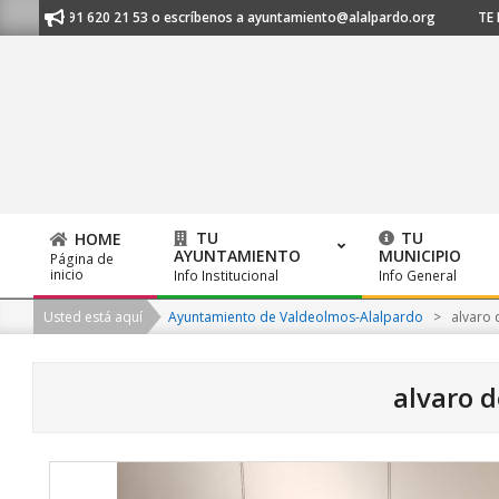
Skip
os al 91 620 21 53 o escríbenos a ayuntamiento@alalpardo.org
TE ESCU
to
content
TU
TU
HOME
AYUNTAMIENTO
MUNICIPIO
Página de
Primary
inicio
Info Institucional
Info General
Navigation
Usted está aquí
Ayuntamiento de Valdeolmos-Alalpardo
>
alvaro 
Menu
alvaro 