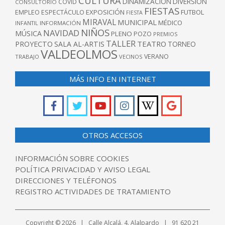
CULTURA
DINAMIZACIÓN
DIVERSIÓN
COVID
CONSULTORIO
FIESTAS
EXPOSICIÓN
FUTBOL
EMPLEO
ESPECTÁCULO
FIESTA
MIRAVAL
MUNICIPAL
MÉDICO
INFANTIL
INFORMACIÓN
NIÑOS
NAVIDAD
MÚSICA
PLENO
POZO
PREMIOS
TALLER
TEATRO
PROYECTO
SALA AL-ARTIS
TORNEO
VALDEOLMOS
VERANO
TRABAJO
VECINOS
MÁS INFO EN INTERNET
OTROS ACCESOS
INFORMACIÓN SOBRE COOKIES
POLÍTICA PRIVACIDAD Y AVISO LEGAL
DIRECCIONES Y TELÉFONOS
REGISTRO ACTIVIDADES DE TRATAMIENTO
Copyright © 2026 | Calle Alcalá, 4. Alalpardo | 91 620 21