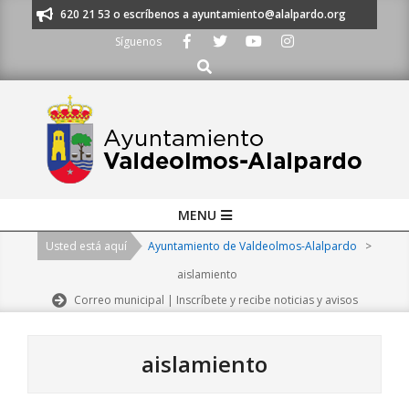
Skip
os al 91 620 21 53 o escríbenos a ayuntamiento@alalpardo.org
TE ESCU
to
Síguenos
content
Buscar
Primary
MENU
Navigation
Usted está aquí
Ayuntamiento de Valdeolmos-Alalpardo
>
Menu
aislamiento
Correo municipal | Inscríbete y recibe noticias y avisos
aislamiento