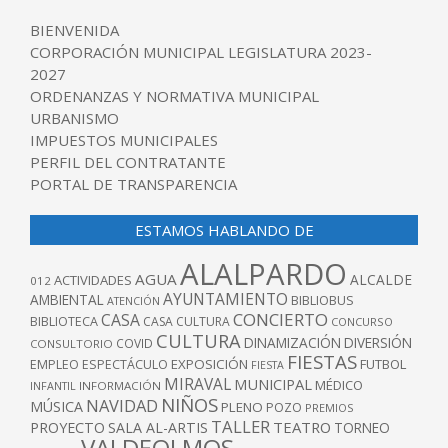
BIENVENIDA
CORPORACIÓN MUNICIPAL LEGISLATURA 2023-
2027
ORDENANZAS Y NORMATIVA MUNICIPAL
URBANISMO
IMPUESTOS MUNICIPALES
PERFIL DEL CONTRATANTE
PORTAL DE TRANSPARENCIA
ESTAMOS HABLANDO DE
ALALPARDO
AGUA
ALCALDE
ACTIVIDADES
012
AYUNTAMIENTO
AMBIENTAL
BIBLIOBUS
ATENCIÓN
CONCIERTO
CASA
BIBLIOTECA
CASA CULTURA
CONCURSO
CULTURA
DINAMIZACIÓN
DIVERSIÓN
COVID
CONSULTORIO
FIESTAS
EXPOSICIÓN
FUTBOL
EMPLEO
ESPECTÁCULO
FIESTA
MIRAVAL
MUNICIPAL
MÉDICO
INFANTIL
INFORMACIÓN
NIÑOS
NAVIDAD
MÚSICA
PLENO
POZO
PREMIOS
TALLER
TEATRO
PROYECTO
SALA AL-ARTIS
TORNEO
VALDEOLMOS