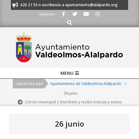
Skip
s al 91 620 21 53 o escríbenos a ayuntamiento@alalpardo.org
TE ESCU
to
Síguenos
content
Buscar
Primary
MENU
Navigation
Usted está aquí
Ayuntamiento de Valdeolmos-Alalpardo
>
Menu
26 junio
Correo municipal | Inscríbete y recibe noticias y avisos
26 junio