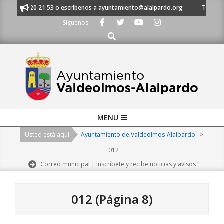
Skip
al 91 620 21 53 o escríbenos a ayuntamiento@alalpardo.org
TE ESCUCH
to
Síguenos
content
Buscar
Primary
MENU
Navigation
Usted está aquí
Ayuntamiento de Valdeolmos-Alalpardo
>
Menu
012
Correo municipal | Inscríbete y recibe noticias y avisos
012
(Página 8)