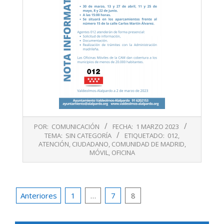
2023-
POR:
COMUNICACIÓN
FECHA:
1 MARZO 2023
03-
TEMA:
SIN CATEGORÍA
ETIQUETADO:
012
,
01
ATENCIÓN
,
CIUDADANO
,
COMUNIDAD DE MADRID
,
MÓVIL
,
OFICINA
Paginación
Anteriores
1
…
7
8
de