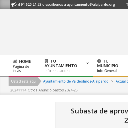
Skip
ámanos al 91 620 21 53 o escríbenos a ayuntamiento@alalpardo.org
TE
to
content
TU
TU
HOME
AYUNTAMIENTO
MUNICIPIO
Página de
Primary
inicio
Info Institucional
Info General
Navigation
Usted está aquí
Ayuntamiento de Valdeolmos-Alalpardo
>
Actuali
Menu
20241114_Otros_Anuncio pastos 2024-25
Subasta de aprov
2