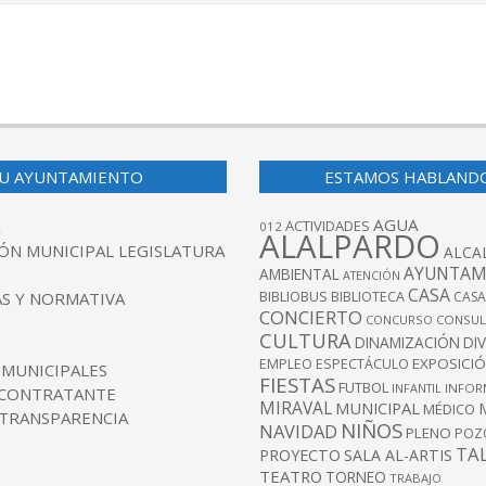
U AYUNTAMIENTO
ESTAMOS HABLAND
AGUA
ACTIVIDADES
012
ALALPARDO
ÓN MUNICIPAL LEGISLATURA
ALCA
AYUNTAM
AMBIENTAL
ATENCIÓN
CASA
BIBLIOBUS
S Y NORMATIVA
BIBLIOTECA
CASA
CONCIERTO
CONCURSO
CONSUL
CULTURA
DINAMIZACIÓN
DI
EXPOSICI
EMPLEO
ESPECTÁCULO
 MUNICIPALES
FIESTAS
FUTBOL
INFANTIL
INFOR
 CONTRATANTE
MIRAVAL
MUNICIPAL
MÉDICO
 TRANSPARENCIA
NIÑOS
NAVIDAD
PLENO
POZ
TA
PROYECTO
SALA AL-ARTIS
TEATRO
TORNEO
TRABAJO