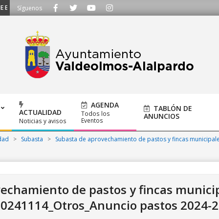
 ESCUCHAMOS - Llámanos al 91 620 21 53 o escríbenos a ayuntamiento@alalp
Síguenos
AGENDA
TABLÓN DE
ACTUALIDAD
Todos los
ANUNCIOS
Eventos
Noticias y avisos
dad
>
Subasta
>
Subasta de aprovechamiento de pastos y fincas municipal
echamiento de pastos y fincas munici
0241114_Otros_Anuncio pastos 2024-