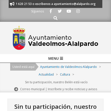
Skip
anos al 91 620 21 53 o escríbenos a ayuntamiento@alalpardo.org
TE ES
to
Síguenos
content
Buscar
Primary
MENU
Navigation
Usted está aquí
Ayuntamiento de Valdeolmos-Alalpardo
>
Menu
Actualidad
>
Cultura
>
Sin tu participación, nuestro Belén está vacío
Correo municipal | Inscríbete y recibe noticias y avisos
Sin tu participación, nuestro