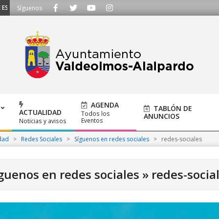
CUCHAMOS - Llámanos al 91 620 21 53 o escríbenos a ayuntamiento@alalpardo
Síguenos
AGENDA
TABLÓN DE
ACTUALIDAD
Todos los
ANUNCIOS
Eventos
Noticias y avisos
dad
>
Redes Sociales
>
Síguenos en redes sociales
>
redes-sociales
guenos en redes sociales »
redes-socia