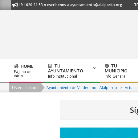
Skip
nos al 91 620 21 53 o escríbenos a ayuntamiento@alalpardo.org
TE ES
to
content
TU
TU
HOME
AYUNTAMIENTO
MUNICIPIO
Página de
Primary
inicio
Info Institucional
Info General
Navigation
Usted está aquí
Ayuntamiento de Valdeolmos-Alalpardo
>
Actuali
Menu
Sí