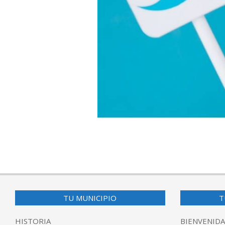
2017-
07-
19
TU MUNICIPIO
T
HISTORIA
BIENVENIDA