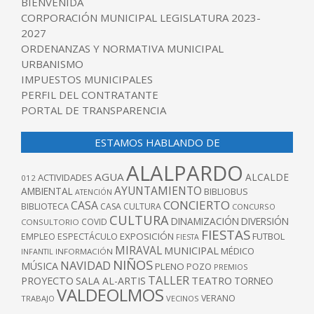
BIENVENIDA
CORPORACIÓN MUNICIPAL LEGISLATURA 2023-
2027
ORDENANZAS Y NORMATIVA MUNICIPAL
URBANISMO
IMPUESTOS MUNICIPALES
PERFIL DEL CONTRATANTE
PORTAL DE TRANSPARENCIA
ESTAMOS HABLANDO DE
ALALPARDO
AGUA
ALCALDE
ACTIVIDADES
012
AYUNTAMIENTO
AMBIENTAL
BIBLIOBUS
ATENCIÓN
CONCIERTO
CASA
BIBLIOTECA
CASA CULTURA
CONCURSO
CULTURA
DINAMIZACIÓN
DIVERSIÓN
COVID
CONSULTORIO
FIESTAS
EXPOSICIÓN
FUTBOL
EMPLEO
ESPECTÁCULO
FIESTA
MIRAVAL
MUNICIPAL
MÉDICO
INFANTIL
INFORMACIÓN
NIÑOS
NAVIDAD
MÚSICA
PLENO
POZO
PREMIOS
TALLER
TEATRO
PROYECTO
SALA AL-ARTIS
TORNEO
VALDEOLMOS
VERANO
TRABAJO
VECINOS