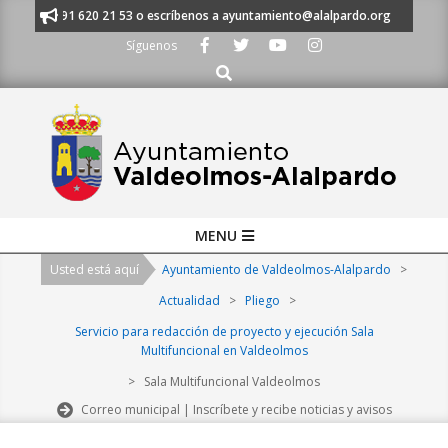
Skip
manos al 91 620 21 53 o escríbenos a ayuntamiento@alalpardo.org
TE E
to
Síguenos
content
Buscar
Primary
MENU
Navigation
Usted está aquí
Ayuntamiento de Valdeolmos-Alalpardo
>
Menu
Actualidad
>
Pliego
>
Servicio para redacción de proyecto y ejecución Sala
Multifuncional en Valdeolmos
>
Sala Multifuncional Valdeolmos
Correo municipal | Inscríbete y recibe noticias y avisos