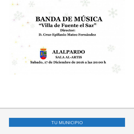
2016-
11-
24
TU MUNICIPIO