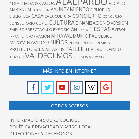
ALALPARDO
AGUA
ALCALDE
ACTIVIDADES
012
AYUNTAMIENTO
AMBIENTAL
BIBLIOBUS
ATENCIÓN
CONCIERTO
CASA
BIBLIOTECA
CASA CULTURA
CONCURSO
CULTURA
DINAMIZACIÓN
DIVERSIÓN
COVID
CONSULTORIO
FIESTAS
EXPOSICIÓN
FUTBOL
EMPLEO
ESPECTÁCULO
FIESTA
MIRAVAL
MUNICIPAL
MÉDICO
INFANTIL
INFORMACIÓN
NIÑOS
NAVIDAD
MÚSICA
PLENO
POZO
PREMIOS
TALLER
TEATRO
PROYECTO
SALA AL-ARTIS
TORNEO
VALDEOLMOS
VERANO
TRABAJO
VECINOS
MÁS INFO EN INTERNET
OTROS ACCESOS
INFORMACIÓN SOBRE COOKIES
POLÍTICA PRIVACIDAD Y AVISO LEGAL
DIRECCIONES Y TELÉFONOS