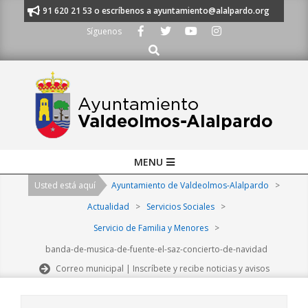
Skip
manos al 91 620 21 53 o escríbenos a ayuntamiento@alalpardo.org
TE 
to
Síguenos
content
Buscar
Primary
MENU
Navigation
Usted está aquí
Ayuntamiento de Valdeolmos-Alalpardo
>
Menu
Actualidad
>
Servicios Sociales
>
Servicio de Familia y Menores
>
banda-de-musica-de-fuente-el-saz-concierto-de-navidad
Correo municipal | Inscríbete y recibe noticias y avisos