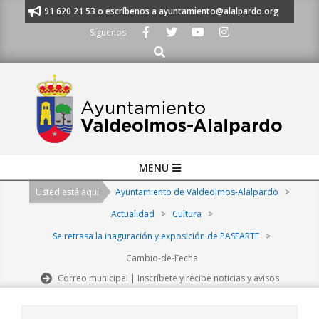
Skip
anos al 91 620 21 53 o escríbenos a ayuntamiento@alalpardo.org
TE E
to
Síguenos
content
Buscar
Primary
MENU
Navigation
Usted está aquí
Ayuntamiento de Valdeolmos-Alalpardo
>
Menu
Actualidad
>
Cultura
>
Se retrasa la inaguración y exposición de PASEARTE
>
Cambio-de-Fecha
Correo municipal | Inscríbete y recibe noticias y avisos