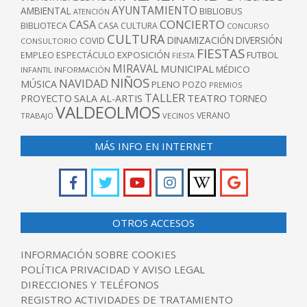
AYUNTAMIENTO
AMBIENTAL
BIBLIOBUS
ATENCIÓN
CONCIERTO
CASA
BIBLIOTECA
CASA CULTURA
CONCURSO
CULTURA
DINAMIZACIÓN
DIVERSIÓN
COVID
CONSULTORIO
FIESTAS
EXPOSICIÓN
FUTBOL
EMPLEO
ESPECTÁCULO
FIESTA
MIRAVAL
MUNICIPAL
MÉDICO
INFANTIL
INFORMACIÓN
NIÑOS
NAVIDAD
MÚSICA
PLENO
POZO
PREMIOS
TALLER
TEATRO
PROYECTO
SALA AL-ARTIS
TORNEO
VALDEOLMOS
VERANO
TRABAJO
VECINOS
MÁS INFO EN INTERNET
OTROS ACCESOS
INFORMACIÓN SOBRE COOKIES
POLÍTICA PRIVACIDAD Y AVISO LEGAL
DIRECCIONES Y TELÉFONOS
REGISTRO ACTIVIDADES DE TRATAMIENTO