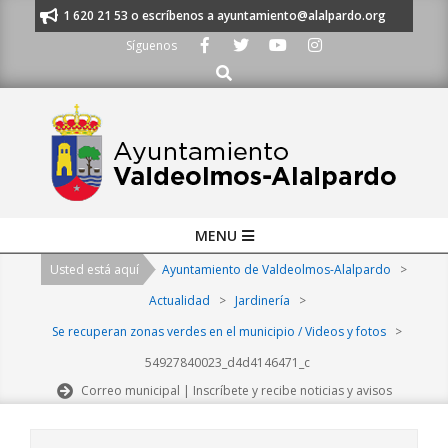
Skip
anos al 91 620 21 53 o escríbenos a ayuntamiento@alalpardo.org
TE ES
to
Síguenos
content
Buscar
Primary
MENU
Navigation
Usted está aquí
Ayuntamiento de Valdeolmos-Alalpardo
>
Menu
Actualidad
>
Jardinería
>
Se recuperan zonas verdes en el municipio / Videos y fotos
>
54927840023_d4d4146471_c
Correo municipal | Inscríbete y recibe noticias y avisos