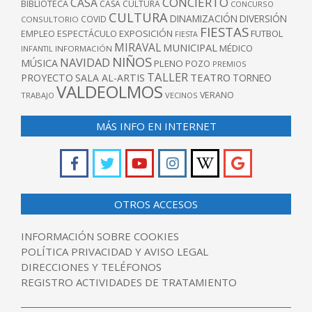
CONCIERTO
CASA
BIBLIOTECA
CASA CULTURA
CONCURSO
CULTURA
DINAMIZACIÓN
DIVERSIÓN
COVID
CONSULTORIO
FIESTAS
EXPOSICIÓN
FUTBOL
EMPLEO
ESPECTÁCULO
FIESTA
MIRAVAL
MUNICIPAL
MÉDICO
INFANTIL
INFORMACIÓN
NIÑOS
NAVIDAD
MÚSICA
PLENO
POZO
PREMIOS
TALLER
TEATRO
PROYECTO
SALA AL-ARTIS
TORNEO
VALDEOLMOS
VERANO
TRABAJO
VECINOS
MÁS INFO EN INTERNET
OTROS ACCESOS
INFORMACIÓN SOBRE COOKIES
POLÍTICA PRIVACIDAD Y AVISO LEGAL
DIRECCIONES Y TELÉFONOS
REGISTRO ACTIVIDADES DE TRATAMIENTO