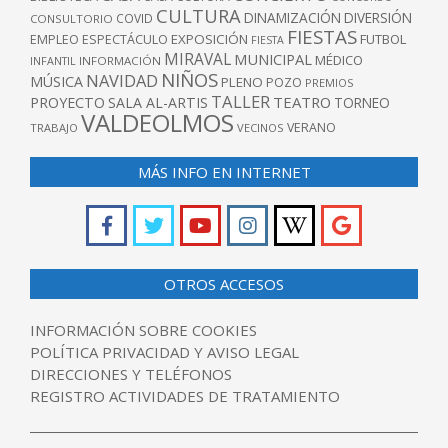
CULTURA
DINAMIZACIÓN
DIVERSIÓN
COVID
CONSULTORIO
FIESTAS
EXPOSICIÓN
FUTBOL
EMPLEO
ESPECTÁCULO
FIESTA
MIRAVAL
MUNICIPAL
MÉDICO
INFANTIL
INFORMACIÓN
NIÑOS
NAVIDAD
MÚSICA
PLENO
POZO
PREMIOS
TALLER
TEATRO
PROYECTO
SALA AL-ARTIS
TORNEO
VALDEOLMOS
VERANO
TRABAJO
VECINOS
MÁS INFO EN INTERNET
OTROS ACCESOS
INFORMACIÓN SOBRE COOKIES
POLÍTICA PRIVACIDAD Y AVISO LEGAL
DIRECCIONES Y TELÉFONOS
REGISTRO ACTIVIDADES DE TRATAMIENTO