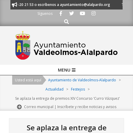
Skip
s al 91 620 21 53 o escríbenos a ayuntamiento@alalpardo.org
TE ESCU
to
Síguenos
content
Buscar
Primary
MENU
Navigation
Usted está aquí
Ayuntamiento de Valdeolmos-Alalpardo
>
Menu
Actualidad
>
Festejos
>
Se aplaza la entrega de premios XIV Concurso ‘Curro Vázquez’
Correo municipal | Inscríbete y recibe noticias y avisos
Se aplaza la entrega de