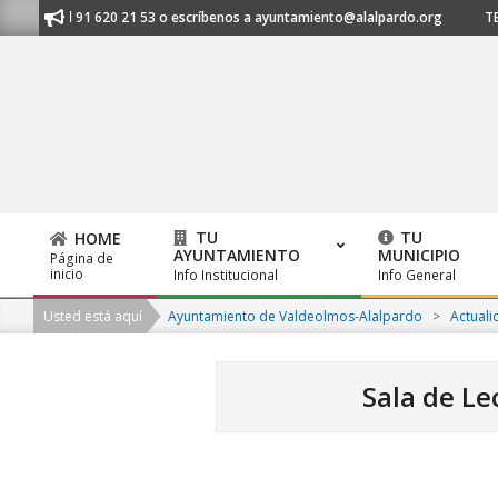
Skip
manos al 91 620 21 53 o escríbenos a ayuntamiento@alalpardo.org
TE 
to
content
TU
TU
HOME
AYUNTAMIENTO
MUNICIPIO
Página de
Primary
inicio
Info Institucional
Info General
Navigation
Usted está aquí
Ayuntamiento de Valdeolmos-Alalpardo
>
Actuali
Menu
Sala de L