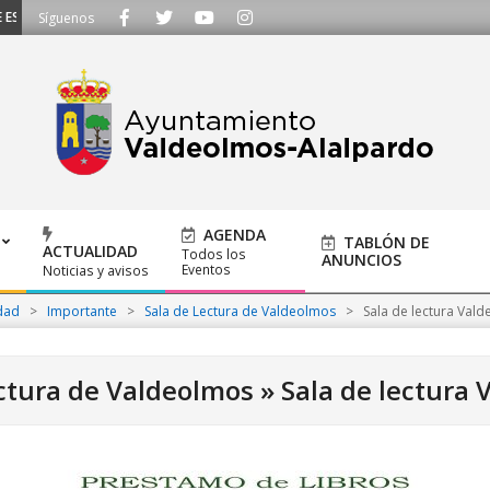
ESCUCHAMOS - Llámanos al 91 620 21 53 o escríbenos a ayuntamiento@alalpar
Síguenos
AGENDA
TABLÓN DE
ACTUALIDAD
Todos los
ANUNCIOS
Eventos
Noticias y avisos
dad
>
Importante
>
Sala de Lectura de Valdeolmos
>
Sala de lectura Val
ectura de Valdeolmos »
Sala de lectura